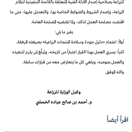
للزراعة بصلاحية إصدار الأدلة الفنية المتعلقة باللائحة التنفيذية لنظام
الزراعة، وإصدار الشروط والضوابط الخاصة بها، والتعديل عليها، متى ما
اقتضت مصلحة العمل لذلك، ولما تقتضيه المصلحة العامة.
يقرر ما يلي:
أولاً: اعتماد «دليل جودة وسلامة المنتجات الزراعية» بصيغته المرفقة.
ثانياً: يسري العمل بهذا القرار اعتباراً من تاريخه، ويُبلَّغ لمن يلزم لتنفيذه
والعمل بموجبه، ويلغي كل ما يتعارض معه من قرارات سابقة.
والله الموفق.
وكيل الوزارة للزراعة
م. أحمد بن صالح عياده الخمشي
اقرأ أيضاً