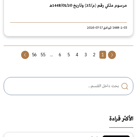
مرسوم ملكي رقم (م/25) وتاريخ 1448/01/20هـ
1448-2-03 الموافق 17-07-2026
56
55
...
6
5
4
3
2
1
الأكثر قراءة