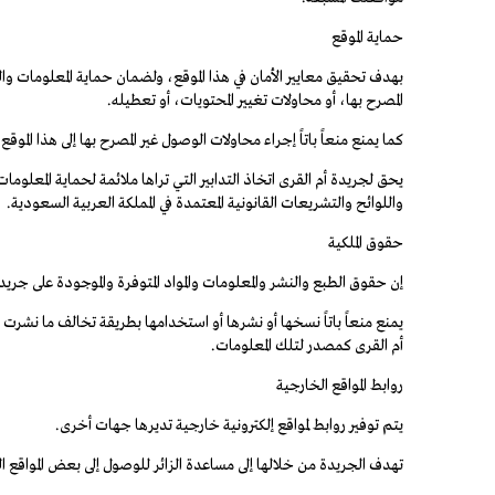
حماية الموقع
بهدف تحقيق معايير الأمان في هذا الموقع، ولضمان حماية المعلومات وال
المصرح بها، أو محاولات تغيير المحتويات، أو تعطيله.
كما يمنع منعاً باتاً إجراء محاولات الوصول غير المصرح بها إلى هذا الم
يحق لجريدة أم القرى اتخاذ التدابير التي تراها ملائمة لحماية المعلو
واللوائح والتشريعات القانونية المعتمدة في المملكة العربية السعودية.
حقوق الملكية
إن حقوق الطبع والنشر والمعلومات والمواد المتوفرة والموجودة على جري
يمنع منعاً باتاً نسخها أو نشرها أو استخدامها بطريقة تخالف ما نش
أم القرى كمصدر لتلك المعلومات.
روابط المواقع الخارجية
يتم توفير روابط لمواقع إلكترونية خارجية تديرها جهات أخرى.
تهدف الجريدة من خلالها إلى مساعدة الزائر للوصول إلى بعض المواقع 