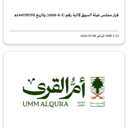
قرار مجلس هيئة السوق المالية رقم (3‏-6‏-2026) وتاريخ 30/‏07‏/1447هـ
1448-1-23 الموافق 08-07-2026