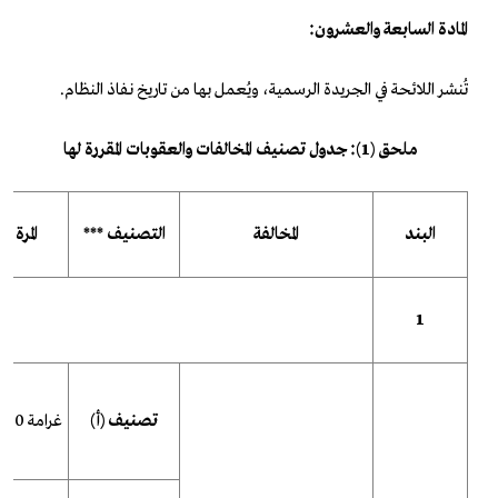
المادة السابعة والعشرون:
تُنشر اللائحة في الجريدة الرسمية، ويُعمل بها من تاريخ نفاذ النظام.
ملحق (1): جدول تصنيف المخالفات والعقوبات المقررة لها
البند
المخالفة
التصنيف ***
المرة ال
1
تصنيف (أ)
غرامة 5.000 ريال