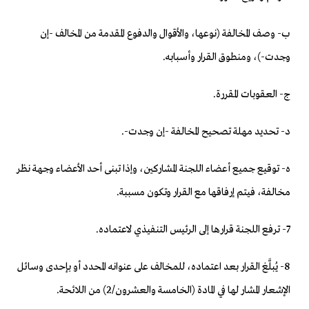
‌ب- وصف المخالفة (نوعها، والأقوال والدفوع المقدمة من المخالف -إن
وجدت-)، ومنطوق القرار وأسبابه.
‌ج- العقوبات المقررة.
‌د- تحديد مهلة تصحيح المخالفة -إن وجدت-.
‌ه- توقيع جميع أعضاء اللجنة المشاركين، وإذا تبنى أحد الأعضاء وجهة نظر
مخالفة، فيتم إرفاقها مع القرار وتكون مسببة.
7- ترفع اللجنة قرارها إلى الرئيس التنفيذي لاعتماده.
8- يُبلَّغ القرار بعد اعتماده، للمخالف على عنوانه المحدد أو بإحدى وسائل
الإشعار المشار لها في المادة (الخامسة والعشرون/2) من اللائحة.