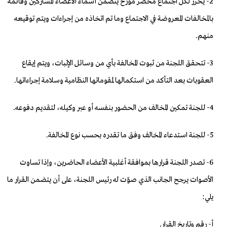
2- يُحرر لكل اجتماع محضر مؤرخ يتضمن أسماء الأعضاء المشاركين وقائمة
بالمخالفات المعروضة في الاجتماع وما تم اتخاذه من إجراءات ويتم توقيعه
منهم.
3- تتحقق اللجنة من ثبوت المخالفة بأي من وسائل الإثبات، ويتم إيقاع
العقوبات بعد التأكد من استكمالها لمقوماتها النظامية وسلامة إجراءاتها.
4- للجنة تمكين المخالف من الحضور بنفسه أو عبر وكيله، لتقديم دفوعه.
5- للجنة استدعاء المخالف وفق ما تقدره بحسب نوع المخالفة.
6- تصدر اللجنة قرارها بموافقة أغلبية الأعضاء الحاضرين، وإذا تساوت
الأصوات يرجح الجانب الذي صوّت له رئيس اللجنة، على أن يتضمن القرار ما
يلي:
‌أ- رقم وتاريخ القرار.