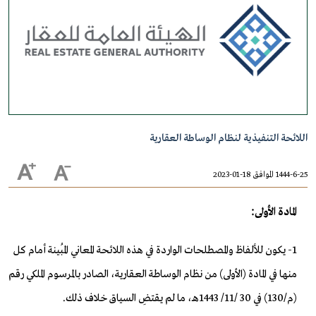
اللائحة التنفيذية لنظام الوساطة العقارية
1444-6-25 الموافق 18-01-2023
المادة الأولى:
1- يكون للألفاظ والمصطلحات الواردة في هذه اللائحة المعاني المُبينة أمام كل
منها في المادة (الأولى) من نظام الوساطة العقارية، الصادر بالمرسوم الملكي رقم
(م/130) في 30 /11/ 1443هـ، ما لم يقتضِ السياق خلاف ذلك.