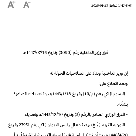
1447-8-04 الموافق 23-01-2026
قرار وزير الداخلية رقم (3090) وتاريخ 1447/07/16هـ
إن وزير الداخلية وبناءً على الصلاحيات المخولة له
وبعد الاطلاع على:
- المرسوم الملكي رقم (م/10) وتاريخ 1443/1/18هـ، والتعديلات الصادرة
بشأنه.
- القرار الوزاري الصادر بالرقم (5) وتاريخ 1445/12/10هـ وتعديله.
- التوجيه الكريم المُبلغ ببرقية معالي رئيس الديوان الملكي رقم 27951 وتاريخ
1446/4/20هـ، بشأن تشكيل لجنة فنية للمواد الكيميائية المقيدة أمنياً،