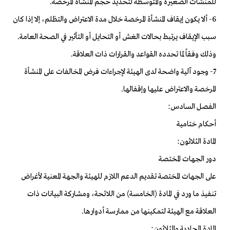
للمنشآت الصغيرة والمتوسطة لتحديد حجم المنشأة المرخصة.
6- ألا يكون إيقاف المنشأة المرخصة خلال مدة الاعتراض والتظلم، إلا إذا كان
سبب الإيقاف يرتبط بحالات الغش أو التحايل أو التأثير في الصحة العامة.
وذلك وفقاً لما تحدده القواعد والقرارات ذات العلاقة.
7- وجود آلية واضحة لدى الهيئة لإجراءات فرض المخالفات على المنشأة
المرخصة والاعتراض عليها وإقفالها.
الفصل السادس:
أحكام ختامية
المادة الثلاثون:
دور الجهات المختصة
على الجهات المختصة تقديم الدعم اللازم للهيئة والجهة المعنية لأغراض
تنفيذ ما ورد في المادة (الخامسة) من اللائحة، ومشاركة البيانات ذات
العلاقة مع الهيئة لتمكينها من ممارسة أدوارها.
المادة الحادية والثلاثون: