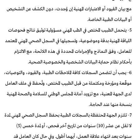
مع بيان القيود أو الاعتبارات المهنية إن وُجدت، دون الكشف عن التشخيص
أو البيانات الطبية الخاصة.
5- يتحمل الطبيب المختص في الطب المهني مسؤولية توثيق نتائج فحوصات
اللياقة المهنية بدقة وموضوعية، وتسجيلها في السجل الصحي المهني المعتمد
للعامل، وفق النماذج والإجراءات المحددة في هذه اللائحة، مع الالتزام
بأحكام نظام حماية البيانات الشخصية والخصوصية الصحية.
6- يجب أن تتضمن السجلات كافة الملاحظات الطبية، والقيود، والتوصيات،
موقّعة ومؤرخة ومكتملة من قبل الطبيب المختص، وتُحفظ في ملف العامل
لدى الجهة المعنية، مع تزويد أمانة المجلس الوطني للسلامة والصحة المهنية
بنسخة منها عند الحاجة.
7- تلتزم الجهة المحتفظة بالسجلات الطبية بحفظ السجل الصحي المهني لمدة
لا تقل عن عشر (10) سنوات من تاريخ آخر فحص، أو لمدة خمس (5)
سنوات بعد انتهاء علاقة العمل، أيهما أطول. وفي حال كان العامل قد