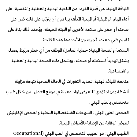
اللياقة المهنية: هي قدرة الفرد، من الناحية البدنية والعقلية والنفسية، على
أداء المهام الوظيفية أو المهنية المكلَّف بها دون أن يترتب على ذلك ضرر على
صحته أو خطر على سلامة الآخرين أو البيئة المحيطة، ويُحدد ذلك بناءً على
تقييم طبي معتمد تُجريه جهة تُحددها هذه اللائحة.
السلامة والصحة المهنية: حماية العامل/ الموظف من أي خطر مرتبط بعمله
يشكل تهديداً لسلامته أو صحته، ويشمل ذلك الصحة البدنية والعقلية
والاجتماعية.
متابعة اللياقة المهنية: تحديد التغيرات في الحالة الصحية نتيجة مزاولة
أنشطة ومهام تؤدي للتعرض لمواد معينة في موقع العمل، من خلال طبيب
متخصص بالطب المهني.
الفحص الطبي المهني: المسوحات الاستقصائية البحثية والفحص الإكلينيكي
لغرض الوقاية من الإصابة بالأمراض المهنية.
الطبيب المهني: هو الطبيب المتخصص في الطب المهني (Occupational