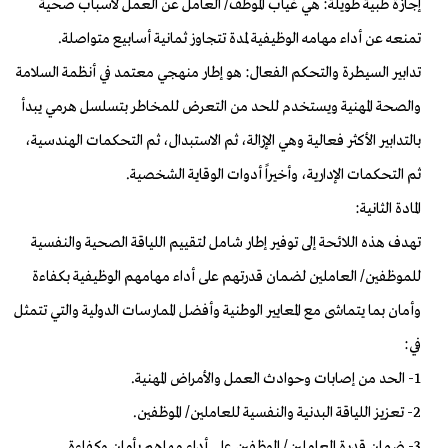
إجازة طبية طويلة: هي غياب الموظف/ العامل عن العمل لأسباب صحية
تمنعه عن أداء مهامه الوظيفية لمدة تتجاوز ثمانية أسابيع متواصلة.
تدابير السيطرة والتحكم الفعال: هو إطار منهجي معتمد في أنظمة السلامة
والصحة المهنية ويستخدم للحد من التعرض للمخاطر بتسلسل هرمي يبدأ
بالتدابير الأكثر فعالية وهي الإزالة، ثم الاستبدال، ثم التحكمات الهندسية،
ثم التحكمات الإدارية، وأخيراً أدوات الوقاية الشخصية.
المادة الثانية:
تهدف هذه اللائحة إلى توفير إطار شامل لتقييم اللياقة الصحية والنفسية
للموظفين/ العاملين لضمان قدرتهم على أداء مهامهم الوظيفية بكفاءة
وأمان بما يتماشى مع المعايير الوطنية وأفضل الممارسات الدولية والتي تتمثل
في:
1- الحد من إصابات وحوادث العمل والأمراض المهنية.
2- تعزيز اللياقة البدنية والنفسية للعاملين/ الموظفين.
3- ضمان قدرة العاملين/ الموظفين على أداء مهاهم بأمان وكفاءة.