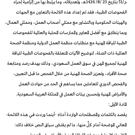
م/51 بتاريخ 23 /8/ 1426هـ، وتعديلاته، وما يرتبط بها من إلزامية إجراء
الفحوصات الطبية، فقد تم إعداد هذه اللائحة بالتعاون مع الجهات
والهيئات الحكومية وبالتشاور مع ممثلي أصحاب العمل، وممثلي العمال،
وبما يتطابق مع أفضل المعايير والممارسات المحلية والعالمية للفحوصات
الطبية للياقة المهنية مع متطلبات منظمة العمل الدولية ومنظمة الصحة
العالمية ذات الصلة، لتوضيح الآليات المتعلقة بالفحوصات الطبية للياقة
المهنية لجميع المهن في سوق العمل السعودي، وذلك بهدف رصد ومتابعة
صحة الأفراد، وتعزيز الصحة المهنية من خلال الفحص ما قبل التعيين،
والفحص الدوري للعاملين مما يساهم في الحد من حوادث العمل
والأمراض المهنية وتحسين بيئات العمل في المملكة العربية السعودية.
المادة الأولى:
يقصد بالكلمات والمصطلحات الواردة أدناه -أينمــا وردت فــي هــذه اللائحة-
المعانــي الموضحة أمام كلٍّ منها، ما لم يقتـضِ سياق النص خلاف ذلك: