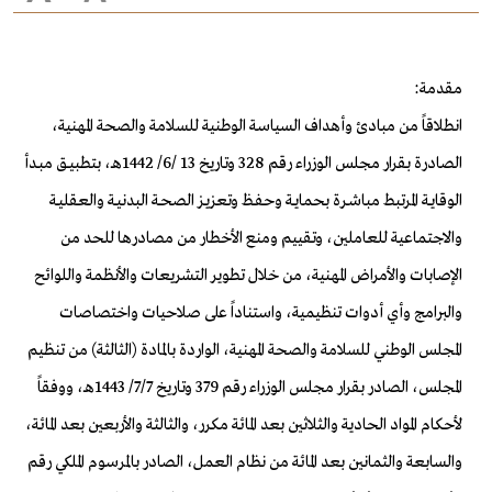
مقدمة:
انطلاقاً من مبادئ وأهداف السياسة الوطنية للسلامة والصحة المهنية،
الصادرة بقرار مجلس الوزراء رقم 328 وتاريخ 13 /6/ 1442هـ، بتطبيـق مبـدأ
الوقايـة المرتبط مباشـرة بحمايـة وحفـظ وتعزيـز الصحـة البدنيـة والعقليـة
والاجتماعية للعاملين، وتقييم ومنع الأخطار من مصادرها للحد من
الإصابات والأمراض المهنية، من خلال تطوير التشريعات والأنظمة واللوائح
والبرامج وأي أدوات تنظيمية، واستناداً على صلاحيات واختصاصات
المجلس الوطني للسلامة والصحة المهنية، الواردة بالمادة (الثالثة) من تنظيم
المجلس، الصادر بقرار مجلس الوزراء رقم 379 وتاريخ 7/7/ 1443هـ، ووفقاً
لأحكام المواد الحادية والثلاثين بعد المائة مكرر، والثالثة والأربعين بعد المائة،
والسابعة والثمانين بعد المائة من نظام العمل، الصادر بالمرسوم الملكي رقم