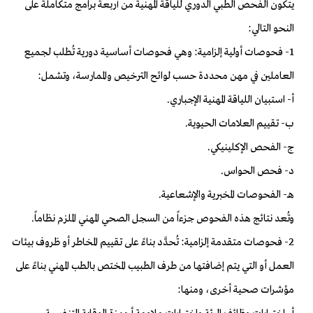
يتكون الفحص الطبي الدوري للياقة المهنية من أربعة برامج متكاملة على
النحو التالي:
1- فحوصات أولية إلزامية: وهي فحوصات أساسية دورية تُطلب لجميع
العاملين في مهن محددة حسب لوائح الترخيص والممارسة، وتشمل:
أ- استبيان اللياقة المهنية الإجباري.
ب- تقييم العلامات الحيوية.
ج- الفحص الإكلينيكي.
د- فحص الحواس.
هـ- الفحوصات المخبرية والإشعاعية.
وتُعد نتائج هذه الفحوص جزءاً من السجل الصحي المهني الملزم نظاماً.
2- فحوصات متقدمة إلزامية: تُحدَّد بناءً على تقييم المخاطر أو ظروف بيئات
العمل أو التي يتم إضافتها من طرف الطبيب المختص بالطب المهني بناءً على
مؤشرات صحية أخرى، ومنها: