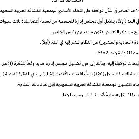
رسمنا بما هو آت:
ح من وزير التعليم، يكون من بينهم رئيس المجلس.
مماثلة ولمرة واحدة فقط.
لمستقلة -كل فيما يخُصُّه- تنفيذ مرسومنا هذا.