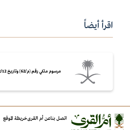
اقرأ أيضاً
مرسوم ملكي رقم (م/62) وتاريخ 12/‏02‏/1448هـ
اتصل بنا
عن أم القرى
خريطة الموقع