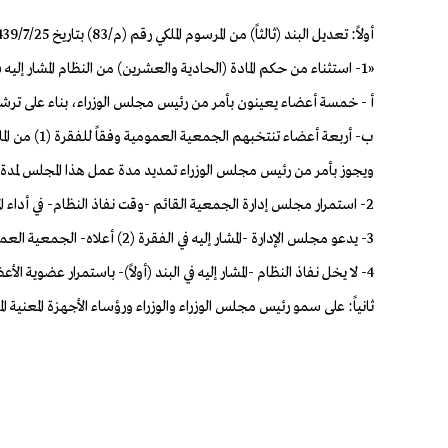
أولاً: تعديل البند (ثالثاً) من المرسوم الملكي رقم (م/83) بتاريخ 1439/7/25هـ، الصادر في شأن الموافقة على النظام الأساسي لجمعية الكشافة العربية السعودية، ليكون بالنص الآتي:
«1- استثناء من حكم المادة (الحادية والعشرين) من النظام المشار إليه في البند (أولاً)، يشكل أول مجلس إدارة للجمعية من تسعة أعضاء لمدة ثلاث سنوات على النحو الآتي:
أ - خمسة أعضاء يعينون بأمر من رئيس مجلس الوزراء، بناء على ترشي
ب- أربعة أعضاء تنتخبهم الجمعية العمومية وفقاً للفقرة (1) من المادة (الحادية والعشرين) من النظام المشار إليه في البند (أولاً).
ويجوز بأمر من رئيس مجلس الوزراء تمديد مدة عمل هذا المجلس لمدة 
2- استمرار مجلس إدارة الجمعية القائم -وقت نفاذ النظام- في أداء المهمات الموكولة إليه، وذلك إلى حين تشكيل مجلس إدارة جديد وفقاً للفقرة (1) من هذا البند.
3- يدعو مجلس الإدارة -المشار إليه في الفقرة (2) أعلاه- الجمعية العمومية للانعقاد خلال (120) يوماً، لانتخاب الأعضاء المشار إليهم في الفقرة الفرعية (ب) من الفقرة (1) أعلاه.
4- لا يخل نفاذ النظام -المشار إليه في البند (أولاً)- باستمرار عضوية الأعضاء المنتسبين لجمعية الكشافة العربية السعودية قبل نفاذ ذلك النظام».
ثانياً: على سمو رئيس مجلس الوزراء والوزراء ورؤساء الأجهزة المعنية ا