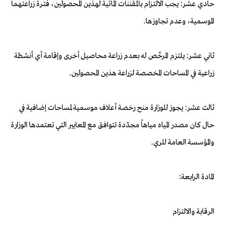
حادي عشر: يجب الالتـزام بالمقننات المائية لهذين المحصولين، فتـرة زراعتهما
الموسمية، وعدم تجاوزها.
ثاني عشر: يلتزم المرخّص له بعدم زراعة محاصيل أخرى وإقامة أي أنشطة
زراعية في المساحات المخصصة لزراعة هذين المحصولين.
ثالث عشر: يجوز للوزارة منح رخصة أعلاف موسمية لمساحات إضافية في
حال كان مصدر المياه مياهاً مجدّدة تتوافق مع المعايير التي تعتمدها الوزارة
والمؤسسة العامة للري.
المادة الرابعة:
الرقابة والالتزام