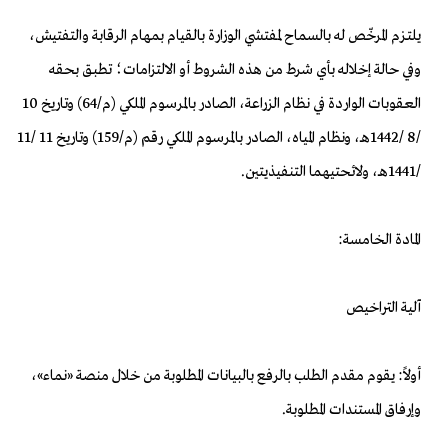
يلتـزم المرخّص له بالسماح لمفتشي الوزارة بالقيام بمهام الرقابة والتفتيش،
وفي حالة إخلاله بأي شرط من هذه الشروط أو الالتزامات؛ تطبق بحقه
العقوبات الواردة في نظام الزراعة، الصادر بالمرسوم الملكي (م/64) وتاريخ 10
/8 /1442هـ، ونظام المياه، الصادر بالمرسوم الملكي رقم (م/159) وتاريخ 11 /11
/1441هـ، ولائحتيهما التنفيذيتين.
المادة الخامسة:
آلية التراخيص
أولاً: يقوم مقدم الطلب بالرفع بالبيانات المطلوبة من خلال منصة «نماء»،
وإرفاق المستندات المطلوبة.