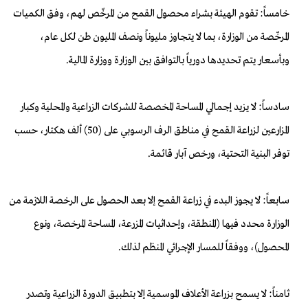
خامساً: تقوم الهيئة بشراء محصول القمح من المرخّص لهم، وفق الكميات
المرخّصة من الوزارة، بما لا يتجاوز مليوناً ونصف المليون طن لكل عام،
وبأسعار يتم تحديدها دورياً بالتوافق بين الوزارة ووزارة المالية.
سادساً: لا يزيد إجمالي المساحة المخصصة للشركات الزراعية والمحلية وكبار
المزارعين لزراعة القمح في مناطق الرف الرسوبي على (50) ألف هكتار، حسب
توفر البنية التحتية، ورخص آبار قائمة.
سابعاً: لا يجوز البدء في زراعة القمح إلا بعد الحصول على الرخصة اللازمة من
الوزارة محدد فيها (المنطقة، وإحداثيات المزرعة، المساحة المرخصة، ونوع
المحصول)، ووفقاً للمسار الإجرائي المنظم لذلك.
ثامناً: لا يسمح بزراعة الأعلاف الموسمية إلا بتطبيق الدورة الزراعية وتصدر