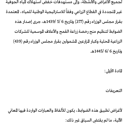
لجميع الأغراض والأنشطة، وإلى مستهدفات خفض استهلاك المياه الجوفية
غيـر المتجددة في القطاع الزراعي وفقاً للاستراتيجية الوطنية للمياه، المعتمدة
بقرار مجلس الوزراء رقم (277) وتاريخ 6 /5 /1439هـ، جرى إصدار هذه
الضوابط لتنظيم منح رخصة زراعة القمح والأعلاف الموسمية للشركات
الزراعية المحلية وكبار المزارعين المشمولين بقرار مجلس الوزراء رقم (439)
وتاريخ 6 /6 /1445هـ.
المادة الأولى:
التعريفات
لأغراض تطبيق هذه الضوابط، يكون للألفاظ والعبارات الواردة فيها المعاني
الآتية، ما لم يقتضِ السياق غير ذلك: