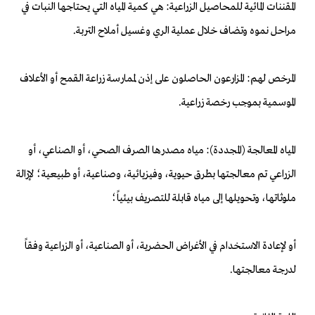
المقننات المائية للمحاصيل الزراعية: هي كمية المياه التي يحتاجها النبات في
مراحل نموه وتضاف خلال عملية الري وغسيل أملاح التربة.
المرخص لهم: المزارعون الحاصلون على إذن لممارسة زراعة القمح أو الأعلاف
الموسمية بموجب رخصة زراعية.
المياه المعالجة (المجددة): مياه مصدرها الصرف الصحي، أو الصناعي، أو
الزراعي تم معالجتها بطرق حيوية، وفيزيائية، وصناعية، أو طبيعية؛ لإزالة
ملوثاتها، وتحويلها إلى مياه قابلة للتصريف بيئياً؛
أو لإعادة الاستخدام في الأغراض الحضرية، أو الصناعية، أو الزراعية وفقاً
لدرجة معالجتها.