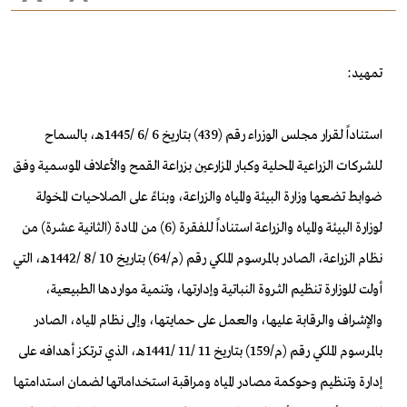
تمهيد:
استناداً لقرار مجلس الوزراء رقم (439) بتاريخ 6 /6 /1445هـ، بالسماح
للشركات الزراعية المحلية وكبار المزارعين بزراعة القمح والأعلاف الموسمية وفق
ضوابط تضعها وزارة البيئة والمياه والزراعة، وبناءً على الصلاحيات المخولة
لوزارة البيئة والمياه والزراعة استناداً للفقرة (6) من المادة (الثانية عشرة) من
نظام الزراعة، الصادر بالمرسوم الملكي رقم (م/64) بتاريخ 10 /8 /1442هـ، التي
أولت للوزارة تنظيم الثـروة النباتية وإدارتها، وتنمية مواردها الطبيعية،
والإشراف والرقابة عليها، والعمل على حمايتها، وإلى نظام المياه، الصادر
بالمرسوم الملكي رقم (م/159) بتاريخ 11 /11 /1441هـ، الذي ترتكز أهدافه على
إدارة وتنظيم وحوكمة مصادر المياه ومراقبة استخداماتها لضمان استدامتها