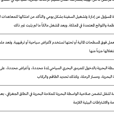
 المسؤول عن إدارة وتشغيل السفينة بشكل يومي والتأكد من امتثالها للمعاهدات الد
نظمة واللوائح المعتمدة في المملكة. ويعد المشغل مالكاً ما لم يثبت غير ذلك
مل فوق المسطحات المائية أو تحتها تستخدم لأغراض سياحية أو ترفيهية. وتعد م
غلالها جزءاً منها
طة البحرية بالدخول للمرسى البحري السياحي لمدة محددة، وأغراض محددة، على
البحرية، ومسار الرحلة، وكذلك تحديد الطاقم والركاب
ة
للنقل
تتضمن
صلاحية
الواسطة
البحرية
للملاحة
البحرية
في
النطاق
الجغرافي،
بعد
مة
والاشتراطات
البيئية
اللازمة