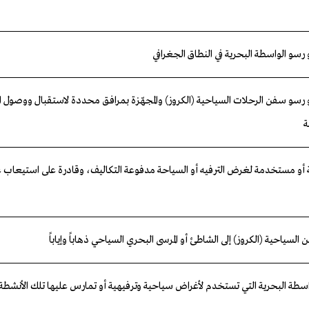
رسو
الواسطة
البحرية
في
النطاق
الجغرافي
و رسو سفن الرحلات السياحية
(
الكروز
)
والمجهّزة بمرافق محددة لاستقبال ووصول ا
ة
و مستخدمة لغرض الترفيه أو السياحة مدفوعة التكاليف، وقادرة
على
استيعاب
ع
لسياحية (الكروز) إلى الشاطئ أو المرسى البحري السياحي ذهاباً وإياباً
اسطة
البحرية
التي
تستخدم
لأغراض
سياحية
وترفيهية
أو
تمارس
عليها
تلك
الأنشطة