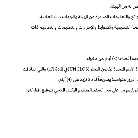
للائحة التنظيمية والضوابط والإجراءات والتعليمات والتعاميم ذات
2- في "حالات الملاحة العادية" (التزود بالوقود، المؤونة، الصيانة): يجوز لسفينة الرحلات السياحية (الكروز) استخراج تصريح المرور وفقاً لما نصت عليه معاهدة الأمم المتحدة لقانون البحار (UNCLOS)في المادة (17) والتي صادقت
لهم من على متن السفينة ويلتزم الوكيل الملاحي بتوقيع إقرار لدى