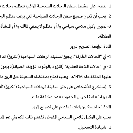
1- يتعين على مشغل سفن الرحلات السياحية الراغب بتنظيم رحلات بحرية سياحية في النطاق الجغرافي التعاقد مع منظم الرحلات البحرية السياحية المرخّص له من الهيئة.
2- يجب أن تكون جميع سفن الرحلات السياحية التي يرغب منظم الرحلات البحرية السياحية في تشغيلها متوافقة مع شروط الترخيص، ووفقاً لجميع اللوائح والتعليمات الصادرة من الهيئة والجهات ذات العلاقة.
3- تعيين وكيل ملاحي سياحي و/ أو منظم لا يعفي المالك و/ أو المنشأة
العلاقة.
المادة الرابعة: تصريح المرور
1- في "الحالات الطارئة": يجوز لسفينة الرحلات السياحية (الكروز) الدخول في النطاق الجغرافي دون أي تراخيص، وعليه تعيين وكيل ملاحي سياحي خلال مدة أقصاها (3) أيام من دخوله.
عليها المملكة عام 1416هـ، وعليه تمنح بمقتضاه السفينة حق المرور داخل البحر الإقليمي أو التوجه إلى المياه الداخلية أو التوقف في أحد المراسي وأن يكون هذا المرور متواصلاً وسريعاً لمدة لا تزيد على (4) أيام.
3- يُستخرج للأشخاص على متن سفينة الرحلات السياحية (الكروز) تأش
المديرية العامة لحرس الحدود بعدم مخالفة ذلك.
المادة الخامسة: إجراءات التقديم على تصريح المرور
يجب على الوكيل الملاحي السياحي المفوض تقديم طلب إلكتروني عبر المنصة
1- شهادة التسجيل.