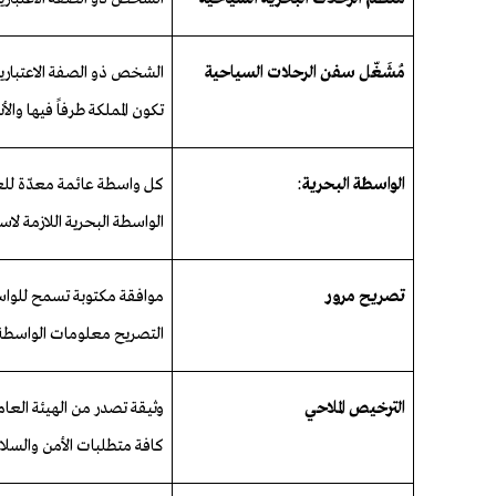
مُشَغّل سفن الرحلات السياحية
الشخص ذو الصفة الاعتبارية
تكون المملكة طرفاً فيها والأ
الواسطة البحرية
:
كل واسطة عائمة معدّة للع
الواسطة البحرية اللازمة لاست
تصريح
مرور
موافقة مكتوبة تسمح للواس
التصريح معلومات الواسطة 
الترخيص
الملاحي
وثيقة
تصدر
من
الهيئة
العام
كافة
متطلبات
الأمن
والسلا