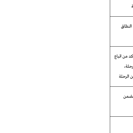
 النطاق
د من اتباع
رحلة،
 الرحلة
يتضمن