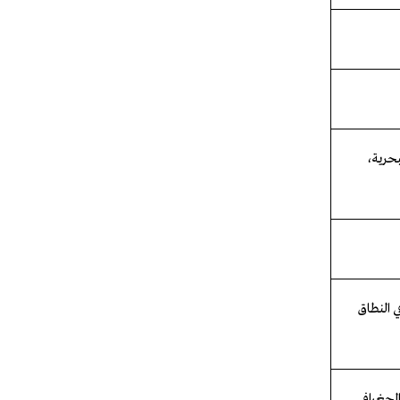
بحرية،
ي النطاق
الجغرافي