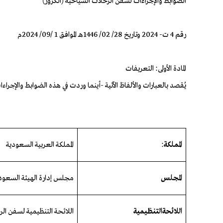
الضوابط والإجراءات لسفن الرحلات السياحية (الكروز)
رقم 4 ت- 2024 وتاريخ 28/ 02/ 1446هـ الموافق 1 /09/ 2024م
المادة الأولى: التعريفات
يُقصد بالعبارات والألفاظ الآتية -أينما وردت في هذه الضوابط والإجراءات
المملكة
:
المملكة العربية السعودية
المجلس
مجلس
إدارة
الهيئة
السعود
اللائحة
التنظيمية
اللائحة التنظيمية لسفن ال