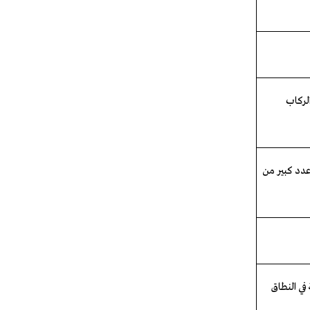
لركاب
دد
كبير
من
في
النطاق