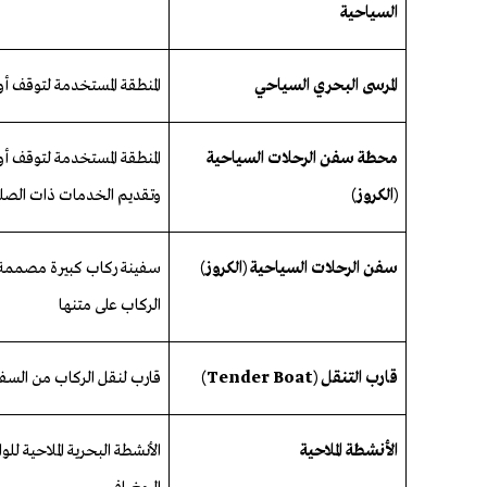
السياحية
المرسى
البحري
السياحي
المنطقة
المستخدمة
لتوقف
أو
محطة
سفن
الرحلات
السياحية
المنطقة المستخدمة لتوقف أ
(الكروز)
وتقديم الخدمات ذات الصل
سفن
الرحلات
السياحية (الكروز)
سفينة ركاب كبيرة مصممة أ
الركاب
على
متنها
قارب التنقل
(Tender Boat)
قارب لنقل الركاب من السفن ا
الأنشطة
الملاحية
الأنشطة
البحرية
الملاحية
للو