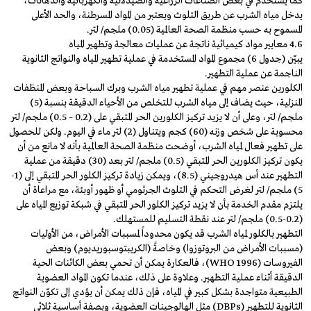
كما يُستخدم في بعض الصناعات الزراعية والصيدلانية والكهربائية والدهانات،
يدخل مياه الشرب عن طريق التلوث ويعتبر من المواد المسرطنة، والحد الأعلى
المسموح به حسب منظمة الصحة العالمية (0.05) ملجم/ لتر.
4.6 معايير مواد كيميائية ناتجة عن عمليات معالجة وتطهير المياه
يبيّن (جدول 6) مجموع المواد المستخدمة في عملية تطهير المياه والنواتج الثانوية
الناجمة عن عملية التطهير.
الكلورين عنصر مهم في عملية تطهير مياه الشرب وبرك السباحة وبعض المنظفات
المنزلية، حيث يضاف إلى مياه الشرب للتخلص من الأحياء الدقيقة بنسبة (5)
ملجم/ لتر، وعلى أن لا يزيد تركيز الكلورين الحر المتبقي على (0.2 – 0.5) ملجم/ لتر
محسوبة على شخص وزنه (60) كجم ويتناول (2) لتر ماء في اليوم. ولكن للحصول
على تطهير فعال لمياه الشرب، أوضحت منظمة الصحة العالمية بأنه لا مانع من أن
يكون تركيز الكلورين الحر المتبقي (0.5) ملجم/ لتر بعد (30) دقيقة من عملية
التطهير عند أس هيدروجيني (8.5)، ويمكن زيادة تركيز الكلور الحر المتبقي إلى (1-
5) ملجم/ لتر لغرض التحكم في التلوث الجرثومي أو ظهور أوبئة، مع مراعاة أن
يلتزم مقدم الخدمة بأن لا يزيد تركيز الكلور الحر المتبقي في شبكة توزيع المياه على
(0.2-0.5) ملجم/ لتر عند نقطة التسليم للمستهلك.
التطهير بالكلور لمياه الشرب قد يكون محدوداً لمسببات الأمراض، من الأوليات
(مسببات الأمراض من البروتوزوا) وخاصةً (الكريبتوسبوريديوم) وبعض
الفيروسات (WHO 1996)، فالعكارة يمكن أن تحمي بعض الكائنات الحية
الدقيقة أثناء عملية التطهير. وعلاوة على ذلك، عندما تكون المواد العضوية
الطبيعية متواجدة بشكل كبير في المياه، فإن ذلك يمكن أن يؤدي إلى تكوّن النواتج
الثانوية للتطهير (DBPs) مثل الهالوجينات العضوية، وبصفة أساسية ثلاثي