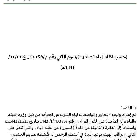
(حسب نظام المياه الصادر بالمرسوم الملكي رقم م/159 بتاريخ 11/11/
1441هـ)
1- المقدمة
تم إعداد وثيقة «المعايير والمواصفات لمياه الشرب غير المعبأة» من قبل وزارة البيئة
والمياه والزراعة بناءً على القرار الوزاري رقم 433552 /1/ 1442 بتاريخ 11/11/ 1441هـ،
واستناداً إلى الفقرة (الثانية) من المادة (الستين) من نظام المياه، والتي تنص على
التالي: «تراقب الهيئة نوعية المياه في أنشطة المرخص له لأنشطة تقديم الخدمة،