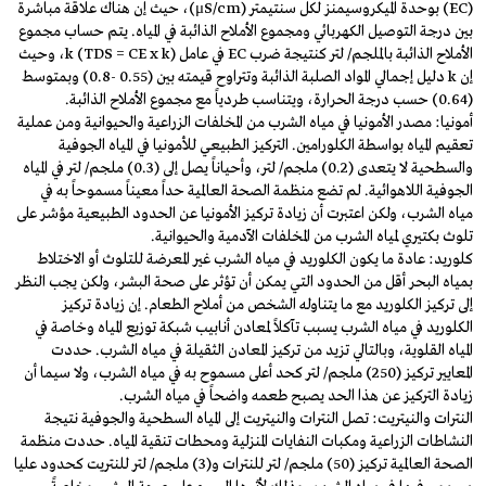
(EC) بوحدة الميكروسيمنز لكل سنتيمتر (μS/cm)، حيث إن هناك علاقة مباشرة
بين درجة التوصيل الكهربائي ومجموع الأملاح الذائبة في المياه. يتم حساب مجموع
الأملاح الذائبة بالملجم/ لتر كنتيجة ضرب EC في عامل k (TDS = CE x k)، وحيث
إن k دليل إجمالي المواد الصلبة الذائبة وتتراوح قيمته بين (0.55 -0.8) وبمتوسط
(0.64) حسب درجة الحرارة، ويتناسب طردياً مع مجموع الأملاح الذائبة.
أمونيا: مصدر الأمونيا في مياه الشرب من المخلفات الزراعية والحيوانية ومن عملية
تعقيم المياه بواسطة الكلورامين. التركيز الطبيعي للأمونيا في المياه الجوفية
والسطحية لا يتعدى (0.2) ملجم/ لتر، وأحياناً يصل إلى (0.3) ملجم/ لتر في المياه
الجوفية اللاهوائية. لم تضع منظمة الصحة العالمية حداً معيناً مسموحاً به في
مياه الشرب، ولكن اعتبرت أن زيادة تركيز الأمونيا عن الحدود الطبيعية مؤشر على
تلوث بكتيري لمياه الشرب من المخلفات الآدمية والحيوانية.
كلوريد: عادة ما يكون الكلوريد في مياه الشرب غير المعرضة للتلوث أو الاختلاط
بمياه البحر أقل من الحدود التي يمكن أن تؤثر على صحة البشر، ولكن يجب النظر
إلى تركيز الكلوريد مع ما يتناوله الشخص من أملاح الطعام. إن زيادة تركيز
الكلوريد في مياه الشرب يسبب تآكلاً لمعادن أنابيب شبكة توزيع المياه وخاصة في
المياه القلوية، وبالتالي تزيد من تركيز المعادن الثقيلة في مياه الشرب. حددت
المعايير تركيز (250) ملجم/ لتر كحد أعلى مسموح به في مياه الشرب، ولا سيما أن
زيادة التركيز عن هذا الحد يصبح طعمه واضحاً في مياه الشرب.
النترات والنيتريت: تصل النترات والنيتريت إلى المياه السطحية والجوفية نتيجة
النشاطات الزراعية ومكبات النفايات المنزلية ومحطات تنقية المياه. حددت منظمة
الصحة العالمية تركيز (50) ملجم/ لتر للنترات و(3) ملجم/ لتر للنتريت كحدود عليا