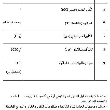
5
الأس الهيدروجيني
(
pH
)
-
6
وحدة
قياس
العكا
العكارة
(
Turbidity
)
7
الكلور
الحر
المتبقي
(
ص
)
(CI
)
2
8
ثاني
أكسيد
الكلور
(
ص
)
(CIO
)
2
9
مجموع
المواد
الصلبة
الذائبة
TDS
(
ملجم
/
لتر)
· ملاحظة: يتم تحليل الكلور الحر المتبقي أو ثاني أكسيد الكلور بحسب أنظمة
التعقيم المستخدمة.
· استثناء محطات تحلية المياه القائمة ومنظومات النقل والخزن والتوزيع المرتبطة