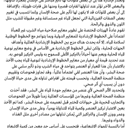
وتجدر الإشارة هنا إلى أن بعض الملوثات لها تأثير مباشر على الإنسان بمجرد تناولها،
والبعض الآخر تؤثر عند تناولها لفترات قصيرة ومنها على فترات طويلة، بالإضافة
إلى أن بعض الملوثات قد لا يكون لها تأثير على صحة الإنسان وإنما تتسبب في تغيير
بعض الصفات الفيزيائية التي تجعل المياه غير مستساغة وغير مقبولة للشرب مثل
اللون والذوق والرائحة.
تقوم عادةً الهيئات المختصة على تطوير معايير صلاحية مياه الشرب غير المعبأة
اعتماداً على الخطوط الإرشادية للمعايير الدولية وبما يتواءم مع الخطوط الوطنية
لسلامة المياه. إلا أنه يحدث هناك مزج بين الخطوط الإرشادية العالمية وأهداف
الجهات المحلية، ولكن تبقى الخطوط الإرشادية هي الأساس في وضع معايير نوعية
المياه المحلية ويعبر عنها أحياناً بالتركيز الأعلى المسموح به وليس التركيز الموصى به.
عند تحديد قيمة أي معيار من معايير الخطوط الإرشادية لنوعية المياه يجب الأخذ
بالاعتبار بأن هذا المعيار أو العنصر يتواجد في مياه الشرب وذو تأثير سلبي على
صحة البشر، وأن هذا العنصر لقي اهتماماً عالمياً، وقد تجاوز فحوصات وتقييم
منظمة الصحة العالمية، وتحسب قيمته على افتراض تناوله على مدى حياة الإنسان
دون أن يسبب أي أثر صحي.
ولتحديد الأثر الصحي لأي عنصر من معايير جودة المياه على البشر، فقد أخذت
منظمة الصحة العالمية وغيرها من المؤسسات العالمية زمناً طويلاً من الفحوصات
والتجارب المخبرية على حيوانات المختبر قبل تعميمه على صحة البشر، كما تم الأخذ
بعين الاعتبار تركيز العنصر وكمية المياه المتناولة يومياً، وعلى مدى حياة الإنسان
وعمر ووزن الإنسان والتراكيز التي يُمكن تناولها من مصادر أخرى مثل الغذاء
والدواء وغيرها.
أما بالنسبة للمواد الإشعاعية، فتحسب على أساس حد معين من كمية الإشعاع