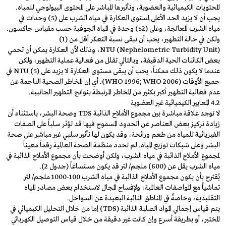
المحتويات الكيميائية والعضوية، وتأثيرها المباشر على المحتوى البيولوجي للمياه.
يجب أن لا يزيد الحد الأعلى لمستوى العكارة في مياه الشرب على (5) وحدات في
مياه الشرب المعالجة، وعلى (52) وحدة في المياه الجوفية حسب مقياس جاكسون.
ولكن في حالة التطهير، يجب أن تبقى نسبة التعكر أقل من (1)
(Nephelometric Turbidity Unit) NTU، وذلك لأن العكارة يمكن أن تحمي
بعض الكائنات الحية الدقيقة، وبالتالي تقلل من فعالية عملية التطهير، ولكن
عندما لا يكون ذلك ممكناً، يجب أن يبقى مستوى العكارة لا يزيد على (5) NTU في
جميع الأوقات (WHO 1996; WHO 2006). أي إن المخاطر الصحية الناجمة عن
عدم فعالية التطهير أكبر بكثير من المخاطر المرتبطة بنواتج التطهير الجانبية.
4.2 المعايير الكيميائية غير العضوية
لا توجد علاقة مباشرة بين مجموع الأملاح الذائبة TDS وصحة البشر، باستثناء أن
زيادة تركيز بعض العناصر عن الحدود المسموح فيها قد تؤثر سلباً على الصفات
الفيزيائية للمياه من طعم ورائحة، وقد يكون لها تأثير سلبي غير مباشر على صحة
البشر وعلى شبكات توزيع المياه. لم تحدد منظمة الصحة العالمية رقماً معيناً
لمجموع الأملاح الذائبة في مياه الشرب، ولكن أوضحت بأن مجموع الأملاح الذائبة في
مياه الشرب يقل عن (600) ملجم/ لتر قد يكون مستساغاً (جدول 2).
يُقترح بأن يكون مجموع الأملاح الذائبة في مياه الشرب 100-1000 ملجم/ لتر
تماشياً مع المواصفات العالمية، ولإفساح المجال لاستخدام بعض مصادر المياه
التقليدية، وخاصةً في المناطق النائية البعيدة عن السواحل.
يتم قياس إجمالي المواد الصلبة الذائبة (TDS) إما من خلال التحليل الكيميائي في
المختبر، أو بطريقة أسرع وإن كانت غير دقيقة من خلال قياس التوصيل الكهربائي