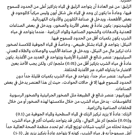
الشرب.
الزئبق: من غير العادة أن يتواجد الزئبق في المياه بتراكيز أعلى من الحدود المسموح
فيها، وعادةً ما يكون إن وجد في المياه على شكل أيون وليس مركباً كالموجود في
بعض الأطعمة، ويدخل في صناعة الكلورين والأدوات الكهربائية.
الموليبدينوم: يكون عادةً في بعض الأتربة والصخور، ويدخل في بعض الصناعات
المعدنية والدهانات والشحوم الصناعية والمواد الزراعية - عندما يتواجد في مياه
الشرب يكون بكميات أقل من الحدود المسموح فيها.
النيكل: يتواجد في المياه بشكل طبيعي، وخاصةً في المياه الجوفية الملامسة لصخور
ذات تركيز عالٍ من النيكل، ويدخل في صناعة الأنابيب والوصلات والطلاء المعدني.
السيلينيوم: عنصر شائع في القشرة الأرضية ويتواجد في العديد من الأغذية. يكون
عادةً في مياه الشرب بتركيز أقل من (0.01) ملجم/ لتر، ولكن يجب الأخذ بعين
الاعتبار ما يتناوله الفرد عبر الأغذية المختلفة.
السيانيد: عنصر سام جداً، يتواجد في مياه الشرب بكميات قليلة جداً دون
الحدود المسموح فيها إلا في حالات الحوادث، حيث إن هذا العنصر يدخل في بعض
الصناعات.
اليورانيوم: عنصر شائع في الطبيعة مثل الصخور الجرانيتية والصخور الرسوبية
كالفوسفات - يدخل مياه الشرب من خلال ملامستها لهذه الصخور أو من خلال
المخلفات الصناعية والزراعية.
الزنك: عادةً لا يزيد تركيز الزنك في المياه السطحية والمياه الجوفية عن (0.1)
و(0.05) ملجم/ لتر على التوالي، ولكن قد يتواجد بكميات أكبر في مياه الشرب
نتيجة تحلله من أنابيب شبكات توزيع المياه. لم تحدد منظمة الصحة العالمية حداً
أعلى مسموحاً به في مياه الشرب، كونه لا يتواجد عادةً بتركيز يزيد على (3-5)