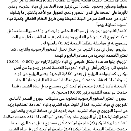
دأبت المؤسسات العالمية المعنية بوضع مواصفات ومعايير لمياه الشرب على تبني
ضوابط ومعايير وحدود اعتماداً على تركيز هذه العناصر في مياه الشرب، ومدى
تأثيرها على الصحة على المدى القصير والمدى الطويل مع الأخذ بالاعتبار ما يتناوله
الفرد من هذه العناصر من البيئة المحيطة وعن طريق النظام الغذائي وكمية مياه
الشرب المتناولة يومياً.
الاثمد/ الانتيمون: يتواجد في سبائك النحاس والرصاص والقصدير المستخدمة في
شبكات توزيع المياه. من غير العادي وجود تراكيز في مياه الشرب أعلى من الحد
المسموح به في مواصفة منظمة الصحة (0.02) ملجم/ لتر.
الباريوم: يصل إلى مياه الشرب من خلال تحلل الصخور الرسوبية والنارية، كما
تعتبر الأطعمة البحرية من مصادر الباريوم المهمة.
الزرنيخ: يتواجد عادة بشكل طبيعي في المياه بتراكيز تتراوح بين (0.001 – 0.002)
ملجم/ لتر، وبتراكيز أعلى في المياه الجوفية الملامسة لصخور رسوبية من أصل
بركاني. كما يتواجد الزرنيخ في بعض الأغذية البحرية. يعتبر الزرنيخ من المواد
المسرطنة، لذلك فقد حددت كل من منظمة الصحة العالمية وحماية البيئة
الأمريكية تركيز (0.01) ملجم/ لتر كحد أعلى مسموح به في مياه الشرب، فيما
حددت المواصفة الكندية تركيز (0.005) ملجم/ لتر.
البورون: تعتبر الصخور الرسوبية المحتوية على سليكات البورون المصدر الأساسي
للبورون في مياه الشرب، كما أن تلوث مياه الشرب بالمياه العادمة الصناعية يزيد
من نسبة البورون في مياه الشرب، حيث إنه يدخل في صناعة الزجاج والصابون.
تجدر الإشارة هنا إلى أن البورون سام جداً لبعض النباتات، لذا فقد حددت منظمة
الغذاء والزراعة تركيز (2) ملجم/ لتر كحد أعلى مسموح به في مياه الري، بينما
حددت منظمة الصحة العالمية تركيز (2.4) ملجم/ لتر كحد أعلى في مياه الشرب.