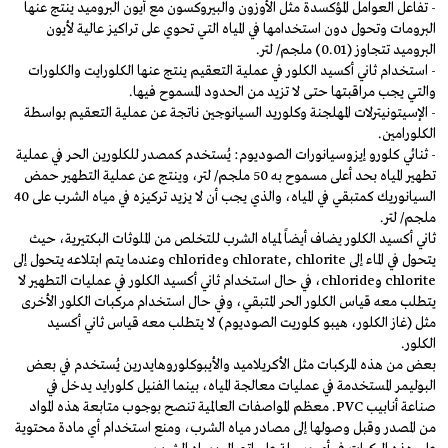
- تفاعل العوامل المؤكسدة مثل الأوزون والبيروكسون مع أيون البروميد ينتج عنها
البرومات وتحول دون استخدامها في المياه التي تحوي على تراكيز عالية لأيون
البروميد تتجاوز (0.01) ملجم/ لتر.
- استخدام ثاني أكسيد الكلور في عملية التعقيم ينتج عنها الكلورايت والكلورات
والتي يجب مراقبتها حتى لا تزيد من الحدود المسموح فيها.
- الإسيتونيترلات المهلجنة وكلوريد السيانوجين ناتجة عن عملية التعقيم بواسطة
الكلورامين.
- ثنائي كلورو إيزوسيانورات الصوديوم: يُستخدم كمصدر للكلورين الحر في عملية
تطهير المياه بحد أعلى مسموح به 50 ملجم/ لتر، وينتج عن عملية التطهير حمض
السيانوريك كمتبقي في المياه، والذي يجب أن لا يزيد تركيزه في مياه الشرب على 40
ملجم/ لتر.
ثاني أكسيد الكلور يضاف أيضاً لمياه الشرب للتخلص من الملوثات البكتيرية، حيث
يتحول في الماء إلى chlorate, chlorite وchloride وعندما يتم ابتلاعه يتحول إلى
chlorite وchloride، في حال استخدام ثاني أكسيد الكلور في عمليات التطهير لا
يتطلب معه قياس الكلور الحر المتبقي، وفي حال استخدام مركبات الكلور الأخرى
مثل (غاز الكلور، هيبو كلوريت الصوديوم) لا يتطلب معه قياس ثاني أكسيد
الكلور.
بعض من هذه المركبات مثل الأكريلاميد والأيبوكلوروهايدرين يُستخدم في بعض
البوليمر المستخدمة في عمليات معالجة المياه، بينما الفنيل كلورايد يدخل في
صناعة أنابيب PVC. معظم المواصفات العالمية تنصح بوجوب متابعة هذه المواد
من المصدر وقبل وصولها إلى مصادر مياه الشرب، ومنع استخدام أي مادة محتوية