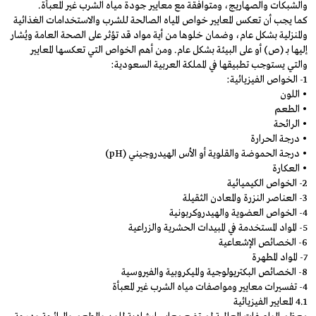
والشبكات والصهاريج، ومتوافقة مع معايير جودة مياه الشرب غير المعبأة.
كما يجب أن تعكس المعايير خواص المياه الصالحة للشرب والاستخدامات الغذائية
والمنزلية بشكل عام، وضمان خلوها من أية مواد قد تؤثر على الصحة العامة ويُشار
إليها بـ (ص) أو على البيئة بشكل عام. ومن أهم الخواص التي تعكسها المعايير
والتي يستوجب تطبيقها في المملكة العربية السعودية:
1- الخواص الفيزيائية:
• اللون
• الطعم
• الرائحة
• درجة الحرارة
• درجة الحموضة والقلوية أو الأس الهيدروجيني (pH)
• العكارة
2- الخواص الكيميائية
3- العناصر النزرة والمعادن الثقيلة
4- الخواص العضوية والهيدروكربونية
5- المواد المستخدمة في المبيدات الحشرية والزراعية
6- الخصائص الإشعاعية
7- المواد المطهرة
8- الخصائص البكتريولوجية والميكروبية والفيروسية
4- تفسيرات معايير ومواصفات مياه الشرب غير المعبأة
4.1 المعايير الفيزيائية