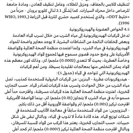
لتنظيف الملابس بالجفاف، ومزيل للطلاء، وعامل تنظيف المعادن، ومادة جامعة
للرصاص داخل محرك السيارات. كما يُشكّل 2.1 ثنائي كلورو بروبان - جزءاً من
«خليط DDT»، والذي يُستخدم كمبيد حشري للتربة قبل الزراعة (WHO, 1993,
1996).
4.5 الخواص العضوية والهيدروكربونية
تدخل المركبات الهيدروكربونية إلى مياه الشرب من خلال تسرب المياه العادمة
وبعض المخلفات الناتجة عن النشاطات البشرية. لا يوجد معايير واضحة للمواد
الهيدروكربونية في مياه الشرب، وإنما اعتمدت منظمة الصحة العالمية والمواصفة
الأمريكية على وضع حدود قصوى مسموح فيها لمجموع المواد الهيدروكربونية
وخاصةً العطرية، بحيث ألا تتعدى (0.0002) ملجم/ لتر، وذلك كون معظم هذه
المواد يمكن التخلص منها بمعالجات تقليدية بسيطة. ومن أهم المركبات
الهيدروكربونية التي تتواجد في المياه (جدول 5):
- هيدروكربونات عطرية – البنزين: من المركبات البترولية المستخدمة كمذيب، تصل
مياه الشرب من خلال الحوادث وتسرب هذه المركبات لمصادر المياه. حسب التجارب
المخبرية، اعتبرت منظمة الصحة العالمية هذه المركبات مسرطنة، واقترحت حداً أعلى
مسموحاً به في مياه الشرب لا يتجاوز (0.01) ملجم/ لتر، بينما المواصفة الأمريكية
اقترحت تركيز (0.005) ملجم/ لتر والمواصفة الأوروبية أقل من ذلك بكثير.
- البنزوبيرين: من المواد المستخدمة سابقاً في معالجة الأنابيب المستخدمة في
شبكات توزيع المياه. هذه المادة عادةً لا تذوب في المياه، وبالتالي تبقى على شكل
حبيبات. حسب التجارب المخبرية، يعتبر هذا المركب من المواد المسببة للسرطان،
وبالتالي اقترحت منظمة الصحة العالمية تركيز (0.0007) ملجم/ لتر كحد أعلى