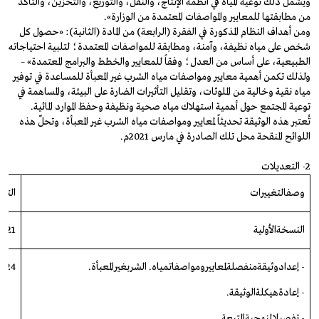
ويشمل ذلك نوعية المياه في أنظمة الإنتاج، والنقل، والتوزيع، والتخزين، والتأكد
من مطابقتها للمعايير والمواصفات المعتمدة من الوزارة».
ومن أهداف النظام المذكورة في الفقرة (الرابعة) من المادة (الثانية): «حصول كل
شخص على مياه نظيفة، وآمنة، ومطابقة للمواصفات المعتمدة؛ لتلبية احتياجاته
الطبيعية، على أساس من العدل؛ وفقاً للمعايير والخطط والبرامج المعتمدة» –
ولذلك تكمن أهمية معايير ومواصفات مياه الشرب غير المعبأة للمساعدة في توفير
مياه نقية وخالية من الملوثات، وتقليل التأثيرات الضارة على البيئة، والمساهمة في
توعية المجتمع حول أهمية استهلاك مياه صحية ونظيفة وحفظ الموارد المائية.
تُعتبر هذه الوثيقة تحديثاً لمعايير ومواصفات مياه الشرب غير المعبأة، وتحلّ هذه
اللوائح المنقحة محل تلك الصادرة في مارس 2021م.
2- التعديلات
وصف
التغييرات
التار
النسخة
الأولية
2021
-
إعداد
وثيقة
منفصلة
لمعايير
ومواصفات
مياه
.
الشرب
غير
المعبأة
.
2024
-
إعادة
هيكلة
الوثيقة
.
-
تفصيل
المنهجية
المتبعة
.