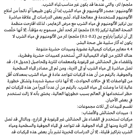
ملجم/ لتر، والتي عندها قد يكون غير مناسب لمياه الشرب.
الألومنيوم: مصدر الألومنيوم في مياه الشرب إما أن يكون طبيعياً أو ناتجاً من أملاح
الألومنيوم المستخدمة في معالجة المياه. تُشير بعض الدراسات إلى علاقة مباشرة
بين تركيز الألومنيوم في مياه الشرب مع مرض الزهايمر، لذلك اقترحت منظمة
الصحة العالمية تركيز (0.9) ملجم/ لتر كحد أعلى مسموح به مؤقتاً، إلا أنها خلُصت
إلى أن تركيزاً يتراوح بين (0.2-0.1) ملجم/ لتر من الألومنيوم في مياه الشرب لا
يكون له آثار سلبية على صحة البشر.
4.4 معايير مركبات كيميائية عضوية ومبيدات حشرية متنوعة
هناك الكثير من المواد الكيميائية التي تُستخدم كمبيدات حشرية وفطرية،
وللقضاء على الحشائش غير المرغوبة وكمعقمات للتربة والمحاصيل (جدول 4)، قد
تصل مباشرة إلى مياه الشرب أو إلى التربة، ومن ثم إلى مصادر المياه السطحية
والجوفية. بالرغم من أن هذه المركبات تتواجد عادة في مياه الشرب بمعدلات أقل
من المواصفات إلا في حالات الحوادث، إلا أنها ذات سمية شديدة وتشكل خطورة
عالية إذا ما وصلت إلى مياه الشرب. بالرغم من أن عدداً كبيراً من هذه المركبات تم
حظر استخدامها في العالم بسبب خطورتها العالية، يخشى بأنه لا زالت تستخدم
في بعض الأحيان.
تقسم المبيدات إلى ثلاث مجموعات:
1- مبيدات الحشائش والأعشاب:
مركبات تستخدم في القضاء على الحشائش غير المرغوبة في المزارع، وبالتالي قد تصل
إلى التربة ومنها إلى المياه الجوفية. قد تتواجد في المياه الجوفية والسطحية ومياه
الشرب بتراكيز قليلة، إلا أن الدراسات المخبرية تشير بأن بعض هذه المركبات قد