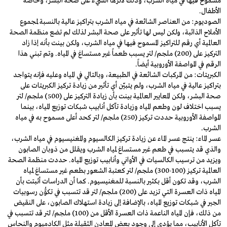
مسموح فيها في مياه الشرب، وذلك لأثرها السيء على صحة البشر، وخاصةً
الأطفال.
الصوديوم: من العناصر الشائعة في مياه الشرب بتراكيز عالية بالنسبة لمجموع
الأملاح الذائبة، ولكن ليس لها تأثير على صحة البشر لذلك لم تضع منظمة الصحة
العالمية أي رقم للتراكيز المسموح فيها في مياه الشرب، ولكن بينت بأنه إذا زاد
التركيز على (200) ملجم/ لتر يسبب طعماً غير مستساغ في المياه. وتم تبني هذا
الرقم في المواصفة الأوروبية أيضاً.
الكبريتات: من المركبات الشائعة في الطبيعة، وبالتالي في المياه وعليه فإنه يتواجد
بتراكيز عالية في مياه الشرب، ولم يتبيّن أي تأثير من زيادة تركيز الكبريتات على
صحة البشر، ولكن المعايير العالمية بينت بأن زيادة التركيز على (500) ملجم/ لتر
يسبب اختلاف لون وطعم المياه وزيادة تآكل أنابيب شبكات توزيع المياه، بينما
المواصفة الأوروبية حددت تركيز (250) ملجم/ لتر كحد أعلى مسموح به في مياه
الشرب.
عسر الماء: ينتج عسر الماء عن زيادة تركيز الكالسيوم والمغنيسيوم في مياه الشرب،
والذي قد يتسبب في طعم غير مستساغ لمياه الشرب ويقلل من ذوبان الصابون
ويزيد من ترسيب الكالسيات في الأواني وأنابيب توزيع المياه. حددت منظمة الصحة
العالمية تركيز (100-300) ملجم/ لتر كعتبة الشعور بطعم غير مستساغ لمياه
الشرب، وقد تكون أقل بكثير بالنسبة للمغنيسيوم. كما أن الدراسات أثبتت بأن
المياه ذات العسرة التي تزيد على (200) ملجم/ لتر قد تتسبب في تكوُّن رسوبيات
الجير في شبكات توزيع المياه، بالإضافة إلى زيادة استهلاك الصابون، على النقيض
من ذلك، فإن المياه الناعمة ذات العسرة الأقل من (100) ملجم/ لتر قد تتسبب في
تآكل الأنابيب، مما يؤدي إلى وجود بعض المعادن الثقيلة مثل الكادميوم والنحاس