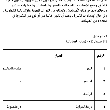
تشير معظم المواصفات العالمية لمياه الشرب (جدول 9) إلى ضرورة أن تكون خالية
كلياً في جميع الأوقات من الطحالب والعفن والطفيليات والحشرات وبيضها
ويرقاتها (بما في ذلك الأميبات)، وكذلك من الكورات المعوية والإشريكية القولونية،
وفي حال الإمدادات الكبيرة، يجب أن تكون خالية من أي نوع من البكتيريا في
(95%) من العينات.
5- الجداول
5.1 جدول (1) - المعايير الفيزيائية
الرقم
المعيار
1
اللون
مقياس
البلاتين
وال
2
الطعم
-
3
الرائحة
-
4
درجة
الحرارة
درجة
مئوية