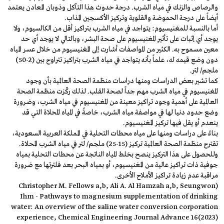
والرصاص والزنك في مياه الشرب. درجة حدوث هذا التآكل وذوبان المعادن يعتمد
أيضاً على درجة الحموضة والقلوية وتركيز الأكسجين المذاب.
أما بالنسبة للمغنيسيوم: يتواجد في مياه الشرب بتراكيز أقل من الكالسيوم، ولا
يوجد أي إثبات على تأثير المغنيسيوم على صحة البشر، وبالتالي لا يوجد أي حد
معين مسموح به. الكثير من المواصفات أشارت إلى المغنيسيوم من خلال عسر المياه
دون وضع قيمه له، علماً بأنه يتواجد في مياه الشرب بتراكيز تتراوح بين (2-50)
ملجم/ لتر.
كما تشير بعض الدراسات ومنها دراسات منظمة الصحة العالمية بأن وجود
المغنيسيوم في مياه الشرب مهم جداً لصحة القلب. لذلك ركّزت منظمة الصحة
العالمية على أهمية وجود تراكيز معينة من المغنيسيوم في مياه الشرب، وضرورة
وضع حدود دنيا لها في مواصفة مياه الشرب، خاصةً في المياه المحلاة التي قد
ينعدم أو يقل فيها تركيز المغنيسيوم.
بناءً على دراسات ومنها على مياه محطات التحلية في المملكة العربية السعودية،
تقترح منظمة الصحة العالمية تركيز (15-25) ملجم/ لتر في مياه الشرب المحلاة.
وللحصول على هذا التركيز ينصح بخلط المياه الناتجة عن محطات التحلية بمياه
جوفية ذات تراكيز عالية من المغنيسيوم، أو بمياه البحر بعد فلترتها مع ضرورة
مراقبة عدم زيادة تراكيز الأملاح الأخرى.
(Christopher M. Fellows a,b, Ali A. Al Hamzah a,b, Seungwon
Ihm - Pathways to magnesium supplementation of drinking
water: An overview of the saline water conversion corporation
experience, Chemical Engineering Journal Advance 16(2023)