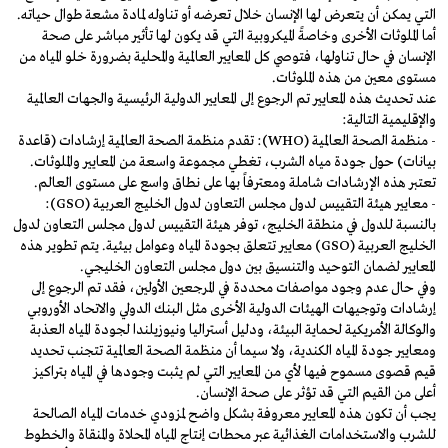
التي يمكن أن يتعرض لها الإنسان خلال تعرضه أو تناوله لمادة مشعة طوال حياته.
أما الملوثات الأخرى وخاصةً الميكروبية التي قد يكون لها تأثير مباشر على صحة
الإنسان في حال تناولها، فتوصي كل المعايير العالمية والمحلية بضرورة خلو المياه من
مستوى معين من هذه الملوثات.
عند تحديث هذه المعايير تم الرجوع إلى المعايير الدولية الرئيسية والجهات العالمية
والإقليمية التالية:
- منظمة الصحة العالمية (WHO): تقدم منظمة الصحة العالمية إرشادات (قاعدة
بيانات) حول جودة مياه الشرب، تغطي مجموعة واسعة من المعايير والملوثات.
تعتبر هذه الإرشادات شاملة ومعترفاً بها على نطاق واسع على مستوى العالم.
- معايير هيئة التقييس لدول مجلس التعاون لدول الخليج العربية (GSO):
بالنسبة للدول في منطقة الخليج، توفر هيئة التقييس لدول مجلس التعاون لدول
الخليج العربية (GSO) معايير تتعلق بجودة المياه وعوامل بيئية. يتم تطوير هذه
المعايير لضمان التوحيد والتنسيق بين دول مجلس التعاون الخليجي.
وفي حال عدم وجود مواصفات محددة في المرجعين الأولين، فقد تم الرجوع إلى
إرشادات وتوجيهات الهيئات الدولية الأخرى مثل البنك الدولي والاتحاد الأوروبي
والوكالة الأمريكية لحماية البيئة، ودليل أستراليا ونيوزيلندا لجودة المياه العذبة
ومعايير جودة المياه الكندية، ولا سيما أن منظمة الصحة العالمية تتجنب تحديد
قيم قصوى مسموح فيها لأي من المعايير التي لم يثبت وجودها في المياه بتراكيز
أعلى من القيم التي قد تؤثر على صحة الإنسان.
يجب أن تكون هذه المعايير معروفة بشكل واضح لمزودي خدمات المياه الصالحة
للشرب والاستخدامات الغذائية عبر محطات إنتاج المياه المحلاة والمنقاة والخطوط