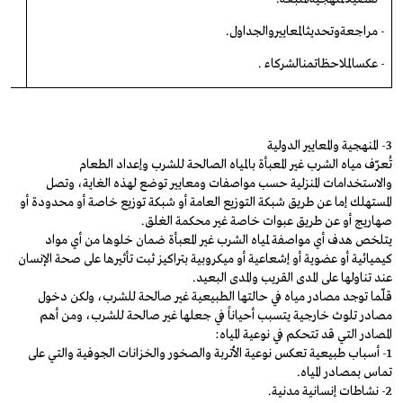
-
مراجعة
وتحديث
المعايير
والجداول
.
-
عكس
الملاحظات
من
الشركاء
.
3- المنهجية والمعايير الدولية
تُعرّف مياه الشرب غير المعبأة بالمياه الصالحة للشرب وإعداد الطعام
والاستخدامات المنزلية حسب مواصفات ومعايير توضع لهذه الغاية، وتصل
المستهلك إما عن طريق شبكة التوزيع العامة أو شبكة توزيع خاصة أو محدودة أو
صهاريج أو عن طريق عبوات خاصة غير محكمة الغلق.
يتلخص هدف أي مواصفة لمياه الشرب غير المعبأة ضمان خلوها من أي مواد
كيميائية أو عضوية أو إشعاعية أو ميكروبية بتراكيز ثبت تأثيرها على صحة الإنسان
عند تناولها على المدى القريب والمدى البعيد.
قلّما توجد مصادر مياه في حالتها الطبيعية غير صالحة للشرب، ولكن دخول
مصادر تلوث خارجية يتسبب أحياناً في جعلها غير صالحة للشرب، ومن أهم
المصادر التي قد تتحكم في نوعية المياه:
1- أسباب طبيعية تعكس نوعية الأتربة والصخور والخزانات الجوفية والتي على
تماس بمصادر المياه.
2- نشاطات إنسانية مدنية.