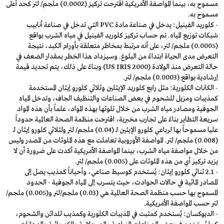
مسموح به، بينما المواصفة الأمريكية اقترحت تركيز (0.0002) ملجم/ لتر كحد أعلى
مسموح به.
- كلوريد الفينيل: يدخل في صناعة مادة PVC التي تدخل في صناعة أنابيب
شبكات توزيع المياه. تم حساب تركيز كلوريد الفينيل في مياه الشرب بواقع
(0.0005) ملجم/ لتر، على أنه مرتبط بمخاطر متعلقة بأورام الكبد، نتيجة
التعرض مدى الحياة ابتداءً من البلوغ. وسيزداد هذا الخطر بمقدار الضعف في
حالة التعرض منذ الولادة (US IRIS 2000) وبناءً على ذلك، يتم تحديد قيمة
إرشادية بواقع (0.0003) ملجم/ لتر.
- الكانات الكلورية: مثل رابع كلوريد الإيثلين وثلاثي كلورو إيثان المستخدمة
كمذيبات ومزيل للشحوم في بعض الصناعات والتنظيف الجاف، وتدخل المياه
الجوفية ومصادر مياه الشرب من خلال تلوثها بهذه المواد، علماً بأن هذه المواد
سريعة التطاير بناءً على تجارب مخبرية، اقترحت منظمة الصحة العالمية حدوداً
عليا مسموحاً بها لرباعي كلورو الإيثين لـ (0.04) ملجم/ لتر ولثلاثي كلورو إيثان لـ
(0.008) ملجم/ لتر. المواصفة الأوروبية تعاملت مع هذه الملوثات من المصدر وليس
من خلال مواصفة مياه الشرب، بينما المواصفة الأمريكية أكدت على ضرورة أن لا
يزيد تركيز أي من هذه الملوثات على (0.005) ملجم/ لتر.
- 2.1 ثنائي كلورو إيثان: يُستخدم كوسيط صناعي، وأحياناً كمذيب يصل إلى
المصادر المائية في حالات الحوادث، حيث يتسرب إلى المياه الجوفية - الحدود
المسموح بها حسب منظمة الصحة العالمية هي (0.03) ملجم/لتر و(0.005) ملجم/
لتر حسب المواصفة الأمريكية.
- الديوكسان: يُستخدم كمثبت في المذيبات الكلورية وكمذيب للدائن والشحوم،