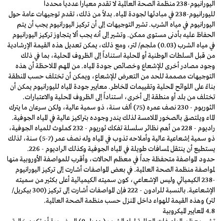
اليورانيوم-238 منظمة الصحة العالمية لا تقدم معياراً عددياً محدداً
لليورانيوم-238 في مبادئها لجودة المياه. بدلاً من ذلك، تقدم توجيهات عامة حول
اليورانيوم في مياه الشرب. تشير التوجيهات إلى أن تركيز اليورانيوم يجب أن يتم
الحفاظ عليه بأدنى مستوى ممكن. وتشير إلى أنه يجب ألا يتجاوز تركيز اليورانيوم
في مياه الشرب (0.03) ملجم/ لتر، ومع ذلك، يمكن تعديل هذه القيمة الإرشادية
من قبل السلطات الوطنية أو المحلية استناداً إلى الظروف المحلية، بما في ذلك
وجود مصادر أخرى للإشعاع وخصائص جودة المياه. من المهم الملاحظة أن هذه
التوجيهات مصممة للحد من التعرض للإشعاع، ويمكن أن تختلف حسب المنطقة
بناءً على اللوائح المحلية وتقييمات المخاطر. معايير جودة المياه لليورانيوم يمكن أن
تختلف من بلد أو منطقة إلى أخرى، استناداً إلى الظروف المحلية والاعتبارات.
الثوربوم - 230 نصف عمره (75) ألف سنة، ذو سمية عالية، ولكن سرعان ما يترك
الماء ويلتصق بالصخور الملامسة لذلك يندر وجوده بتراكيز عالية في المياه الجوفية.
راديوم - 228 من أهم نظائر سلسلة تفكك ثوريوم - 232 كملوث للمياه الجوفية،
ذو سمية إشعاعية عالية وأملاحه تذوب في المياه وله نصف عمر (7-5) سنة، لذلك
يستطيع أن ينتقل لمسافات طويلة في المياه الجوفية وكذلك الراديوم - 226.
حدود المواصفة متحفظة جداً في معظم الحالات، وأقرب للمواصفة الأوروبية منها
لمواصفة منظمة الصحة العالمية. في بعض المواصفات أشارت إلى تركيز اليورانيوم
-238 الكيميائي وليس الإشعاعي، كون سميته الكيميائية أعلى بكثير من سميته
الإشعاعية. بالنسبة للرادون - 222 فإن المواصفات أشارت إلى تركيز (300 بيكريل/
لتر) وهذه القيمة للهواء داخل المنزل حسب منظمة الصحة العالمية.
4.8 المعايير الميكروبية