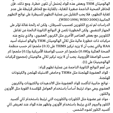
الهالوميثان THM وبعض هذه المواد يُحتمل أن تكون خطرة. ومع ذلك، فإن
المخاطر الصحية الناجمة صغيرة للغاية، بالمقارنة مع المخاطر المرتبطة على عدم
كفاية التطهير، فلا يجب التقليل من عملية التطهير للسيطرة على نواتج التطهير
الجانبية (WHO 1996; WHO 2006).
الدراسات لم تدرج الكلورين كمسبب للسرطان، ولكن له رائحة نفاثة تؤثر على
الجهاز التنفسي. ولكن الخطورة تكمن في النواتج الثانوية الناتجة عن تفاعل
الكلورين مع بعض العناصر الأخرى مثل الكربون العضوي، والذي ينتج عنه
مركبات ذات خطورة عالية مثل ثلاثي الهالوميثان THM والهالو استيك أسيد
HAA والتي يجب أن لا يزيد تركيز THMS على (0.3) ملجم/ لتر حسب منظمة
الصحة العالمية و(0.08) ملجم/ لتر حسب المواصفة الأمريكية و(0.1) ملجم/ لتر
حسب المواصفة الأوروبية. يجب أن لا يزيد تركيز ثلاثي هالوميثان (مجموع المركبات
الهالوجينية) على (1).
من أهم النواتج الثانوية الناجمة عن عملية تطهير المياه:
- المواد العضوية المهلجنة مثل THMs وحامض الاستيك المهلجن والكيتونات
المهلجنة.
- نواتج جانبية لتأكسد المواد العضوية مثل الالدهيدات والكتيونات والكربون
العضوي وهي مواد ترتبط أساساً باستخدام العوامل المؤكسدة القوية مثل الأوزون
والكلور.
- مواد غير عضوية مثل الكلورات والكلوريت التي ترتبط باستخدام ثاني أكسيد
الكلور والبروم الذي يرتبط باستخدام الأوزون وتظهر هذه المواد عند تعريض ثاني
أكسيد الكلور لضوء الشمس.