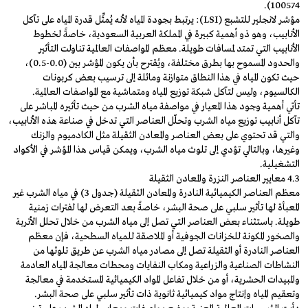
100574).
مؤشر لانجلير للتشبع (LSI): يرتبط بجودة المياه لأنه يُمثِّل قدرة المياه على تآكل
الأنابيب، وهو ذو أهمية كبيرة في المملكة العربية السعودية، خاصةً لخطوط
الأنابيب التي تمتد لمسافات طويلة. معظم المواصفات العالمية تناولت التأثير
والحدود المسموح بها بطرق مختلفة، ويُقترح بأن يكون المؤشر بين (0.0-0.5)،
حيث تكون المياه في هذا النطاق متوازنة ومائلة إلى ترسيب بعض كربونات
الكالسيوم، وليس لتآكل شبكة توزيع المياه ومتماشية مع المواصفات العالمية.
تأتي أهمية وجود هذا المعيار في مواصفة مياه الشرب من حيث تأثيره المباشر على
تآكل أنابيب توزيع مياه الشرب وتحلّل العناصر التي تدخل في صناعة هذه الأنابيب،
والتي قد تحتوي على بعض العناصر والمعادن الثقيلة مثل الكادميوم والزنك
وغيرها، وبالتالي تؤدي إلى تلوث مياه الشرب، ويمكن قياس هذا المؤشر في الأكواد
التشغيلية.
4.3 معايير العناصر النزرة والمعادن الثقيلة
معظم العناصر الكيميائية النادرة والمعادن الثقيلة (جدول 3) في مياه الشرب غير
المعبأة لها تأثير سلبي على صحة البشر، خاصةً بعد التعرض لها لفترات زمنية
طويلة. باستثناء بعض العناصر التي تصل إلى مياه الشرب من خلال تحلل الأتربة
والصخور المكونة للخزانات الجوفية أو الملاصقة للمياه السطحية، فإن معظم
العناصر النادرة أو الثقيلة تصل إلى مصادر مياه الشرب عن طريق تلوثها من
النشاطات الصناعية والزراعية ومكاب النفايات ومحطات معالجة المياه العادمة
والمبيدات الحشرية، أو من خلال تفاعل المواد الكيميائية المستخدمة في معالجة
وتعقيم المياه وإنتاج مواد كيميائية ثانوية ذات تأثير سلبي على صحة البشر.