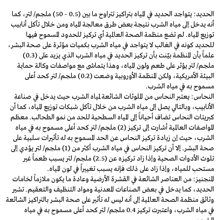
الحديد: يتواجد الحديد في المياه بتراكيز تتراوح ما بين (0.5 – 50) ملجم/ لتر، كما
أنه يدخل إلى مياه الشرب نتيجة بعض طرق معالجة المياه ومن خلال تآكل أنابيب
توزيع المياه. لم تضع منظمة الصحة العالمية أي تركيز للحدود المسموح فيها
للحديد كونه في الغالب لا يتواجد في مياه الشرب بكميات مؤثرة على صحة البشر،
علماً بأن المنظمة بيّنت بأن تركيز الحديد في مياه الشرب الذي يزيد على (0.3)
ملجم/ لتر يؤثر على طعم ولون المياه، وهذا يتماشى مع مواصفات وكالة حماية
البيئة الأمريكية، ولكن المنظمة الأوروبية وضعت (0.2) ملجم/ لتر كحد أعلى
مسموح به في مياه الشرب.
النحاس: يعتبر النحاس من الملوثات الشائعة لمياه الشرب حيث يدخل في صناعة
الأنابيب، وبالتالي يصل إلى مياه الشرب من خلال تآكل شبكات توزيع المياه، كما أن
كبريتات النحاس تضاف أحياناً إلى المياه السطحية للحد من نمو الطحالب. معظم
المواصفات العالمية أشارت إلى تركيز (2) ملجم/ لتر كحد أعلى مسموح به في مياه
الشرب، حيث إن زيادة تركيز النحاس عن الحد المسموح به له تأثيرات سلبية على
صحة البشر. إلا أن تركيز النحاس في مياه الشرب أكثر من (1) ملجم/ لتر يؤدي إلى
تلوث الأدوات الصحية وإذا زاد تركيزه عن (2.5) ملجم/ لتر يسبب طعماً غير
مستحب للمياه، وإذا زاد على ذلك فإنه يسبب تغييراً في لون المياه.
المنجنيز: من العناصر الشائعة في القشرة الأرضية وعادة ما يكون ملازماً لخامات
الحديد، كما يدخل في بعض الصناعات المعدنية ومواد التنظيف والتعقيم. تشير
وثائق منظمة الصحة العالمية إلى أنه ليس له تأثير على صحة البشر بالتراكيز الشائعة
في مياه الشرب، واعتبرت تركيز 0.4 ملجم/ لتر كحد أعلى مسموح به في مياه