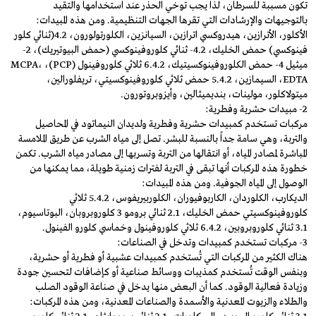
تكون مسببة للسرطان، لذا يجب توخي الحذر عند استخدامها والتقيد
بالتوجيهات والإرشادات التي تقرها الجهات التنظيمية. ومن هذه المبيدات:
الأكلور، الأترازين، هيدروكسي اترازين، السيانزين، الكلورتولورون، 4.2(ثنائي كلور
فينوكسي) حمض الخليك، 4.2- ثنائي كلوروفينوكسي (حمض البيوتيريك)، 2-
ميثيل 4- حمض الكلوروفينوكسيتيك، 6.4.2 ثلاثي كلوروفينول (PCP)، MCPA،
EDTA، السيمازين، 5.4.2 حمض ثلاثي كلوروفينوكسيتي، تريفلورالين،
ميتولاكلور، مولينات، بنديميثالين، وأيزوبروتورون.
2- مبيدات حشرية وفطرية:
مركبات تستخدم كمبيدات حشرية وفطرية ولديدان النيماتود في المحاصيل
والتربة، وهي سامة جداً بالنسبة للبشر. تصل إلى مياه الشرب عن طريق الملامسة
المباشرة لمصادر المياه، أو انتقالها من التربة وتسربها إلى مصادر مياه الشرب. تكمن
خطورة هذه المركبات أنها تبقى في التربة لفترات زمنية طويلة، مما يمكنها من
الوصول إلى المياه الجوفية. ومن هذه المبيدات:
الديكارب، الكلوردان، الكاربوفيوران، الكلوربيريفوس، 5.4.2 ثلاثي
كلوروفينوكسيتي حمض الخليك، 2.1 ثنائي برومو 3 كلوروبروبان، البوتاسيوم،
3.1 ثنائي كلوروبروبين، 6.4.2 ثلاثي كلوروفينول وخماسي كلورو الفينول.
3- مركبات تستخدم كمبيدات وتدخل في الصناعات:
هناك الكثير من المركبات التي تُستخدم كمبيدات عشبية أو فطرية أو حشرية،
وبنفس الوقت تُستخدم كمذيبات ووسائط صناعية أو كإضافات لتحسين جودة
وزيادة فعالية الوقود. كما أن البعض منها يدخل في صناعة الوقود الصلب
والطلاء والزيوت المعدنية والأسمدة والصناعات المعدنية، ومن هذه المركبات: