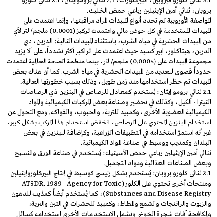
3.1 ثنائي كلورو البروبين، البيركلورات، 2.1 ثنائي بروموايثان، 2.1 ثنائي كلورو
بروبان، ثنائي أمين الإيثيلين رباعي حمض الخليك.
المواصفة الأوروبية لم تحدد أنواع المبيدات المراد مراقبتها، وإنما اعتمدت على
المبيدات المستخدمة في كل حوض مائي واعتمدت تركيز (0.0001) ملجم/ لتر لأي
من المبيدات الحشرية في مياه الشرب، باستثناء المبيدات التالية: الدرين، دي
الدرين، هيتاكلور، ابيراكسيد حيث اعتمدت على تراكيز أكثر تشدداً، على ألا يزيد
مجموعة المبيدات على (0.0005) ملجم/ لتر، بينما منظمة الصحة العالمية اعتمدت
حدوداً قصوى للعديد من المبيدات الحشرية في مياه الشرب. كما أن هناك بعض
المبيدات تم حظر استخدامها منذ زمن طويل، وذلك بسبب خطورتها العالية.
2.1 ثنائي برومو إيثان: يُستخدم كمعادل للرصاص في البنزين ذي الرصاصات
التيترا - ألكيل، وكذلك في تحضير وصناعة بعض المركبات الكيميائية والمواد
الكيميائية العضوية الأخرى، وكمبيد للتربة، والحبوب، والفواكه. ومع التحول عن
استخدام البنزين المحتوي على الرصاص، انخفض استخدام هذا المركب بشكل كبير،
غير أنه استمرّ استخدامه في التطبيقات الزراعية، وكإضافة للبنزين في بعض
البلدان وكمذيب ووسيط في صناعة المواد الكيميائية.
ثنائي أمين الإيثيلين رباعي حمض الأسيتيك: يُستخدم في صناعة الورق والنسيج
وبعض الصناعات الغذائية ومواد التجميل.
2.1 ثنائي كلورو بروبان: يُستخدم بشكل رئيسي كوسيط في إنتاج البيركلوروإيثيلين
ومنتجات أخرى تحتوي على الكلور (ATSDR, 1989 - Agency for Toxic
Substances and Disease Registry)، كما يُستخدم أيضاً كمذيب للدهون
والزيوت والراتنجات والشمع والمطاط، وكمبيد للحشرات في التبن والتربة،
ولمكافحة آفات شجرة الخوخ. وتشمل الاستخدامات الأخرى استخدامه كسائل