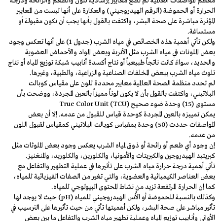
معظم المواصفات العالمية لم تضع معايير إرشادية للون والطعم والرائحة ودرجة
الحرارة أو الحموضة (الرقم الهيدروجيني) والعكارة على أنها ليست من المعايير
المؤثرة مباشرة على صحة البشر، واكتفت بالقول بأنها يجب أن تكون مقبولة أو
مستساغة.
ولكن تأتي أهمية هذه الخصائص في مياه الشرب (جدول 1) على أنها تعكس وجود
بعض الملونات في مياه الشرب مثل الأتربة وبعض المواد والأحماض العضوية
والحديد، سواءً كانت ناتجاً طبيعياً أو نتاج أكسدة أنابيب شبكة توزيع المياه أو نتاج
تلوث مياه الشرب ببعض المخلفات الصناعية والزراعية، والطبية، وغيرها.
لم تحدد منظمة الصحة العالمية معايير محددة للون على مقياس كوبالت
البلاتيني، واكتفت بالقول بأن لا يكون لوناً مميزاً بالعين المجردة، ووضحت بأن
مستوى (15) وحدة ضوء صحيح True Color Unit (TCU)
يمكن تمييزه بالعين المجردة كوحدة قياس للقبول من عدمه. إلا أن بعض
المواصفات حددت (50) وحدة بمقياس كوبالت البلاتيني كمقياس لقبول اللون
من عدمه.
إن وجود أي طعم أو رائحة أو ذوق لمياه الشرب يعكس وجود بعض الملوثات مثل
كبريتيد الهيدروجين والكبريتات والأمونيا، والكلورين، والكلوريد، والمنغنيز.
تأتي أهمية درجة حرارة مياه الشرب على تأثيرها في عملية التطهير والتفاعل مع
بعض العناصر الكيميائية والعضوية، والتي تغير من الصفات الفيزيائية للمياه،
كما إن الحرارة المرتفعة تزيد من نشاط المحتوى البيولوجي للمياه.
وكذلك بالنسبة للحموضة أو الأُس الهيدروجيني للمياه (pH) حيث لا يوجد لها
تأثير مباشر على صحة البشر، ولكن أهميتها تأتي من حيث تأثيرها على الترسيب في
الأواني وأنابيب توزيع المياه وعملية تطهير مياه الشرب والتفاعل ما بين بعض