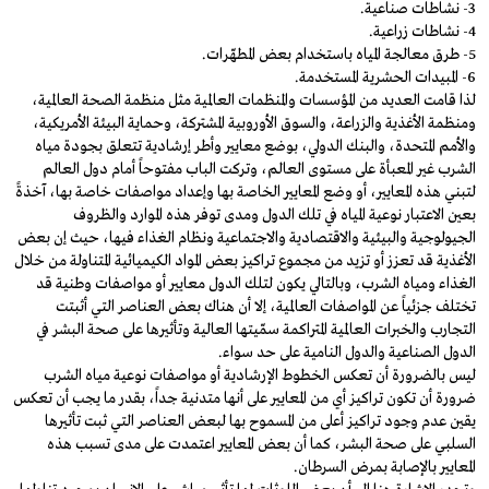
3- نشاطات صناعية.
4- نشاطات زراعية.
5- طرق معالجة المياه باستخدام بعض المطهّرات.
6- المبيدات الحشرية المستخدمة.
لذا قامت العديد من المؤسسات والمنظمات العالمية مثل منظمة الصحة العالمية،
ومنظمة الأغذية والزراعة، والسوق الأوروبية المشتركة، وحماية البيئة الأمريكية،
والأمم المتحدة، والبنك الدولي، بوضع معايير وأطر إرشادية تتعلق بجودة مياه
الشرب غير المعبأة على مستوى العالم، وتركت الباب مفتوحاً أمام دول العالم
لتبني هذه المعايير، أو وضع المعايير الخاصة بها وإعداد مواصفات خاصة بها، آخذةً
بعين الاعتبار نوعية المياه في تلك الدول ومدى توفر هذه الموارد والظروف
الجيولوجية والبيئية والاقتصادية والاجتماعية ونظام الغذاء فيها، حيث إن بعض
الأغذية قد تعزز أو تزيد من مجموع تراكيز بعض المواد الكيميائية المتناولة من خلال
الغذاء ومياه الشرب، وبالتالي يكون لتلك الدول معايير أو مواصفات وطنية قد
تختلف جزئياً عن المواصفات العالمية، إلا أن هناك بعض العناصر التي أثبتت
التجارب والخبرات العالمية المتراكمة سمّيتها العالية وتأثيرها على صحة البشر في
الدول الصناعية والدول النامية على حد سواء.
ليس بالضرورة أن تعكس الخطوط الإرشادية أو مواصفات نوعية مياه الشرب
ضرورة أن تكون تراكيز أي من المعايير على أنها متدنية جداً، بقدر ما يجب أن تعكس
يقين عدم وجود تراكيز أعلى من المسموح بها لبعض العناصر التي ثبت تأثيرها
السلبي على صحة البشر، كما أن بعض المعايير اعتمدت على مدى تسبب هذه
المعايير بالإصابة بمرض السرطان.