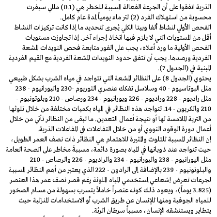
الذرية اتفقوا على أن الجرعة الفعالة المسببة للخطر هي (0.1) مللي سيفرت
محسوبة من استهلاك الفرد (2) لتر ماء يومياً لمدة عام كامل.
الفحص الأولي لنشاط ألفا وبيتا الكلي يُجرى لتحديد ما إذا كانت تركيزات النشاط
أقل من المستويات التي لا يلزم فيها اتخاذ إجراء آخر. إذا تجاوزت مستويات
الفحص الأولية ما ورد أعلاه، يجب على الفور متابعة فحص النويدات المشعة
الفردية ورصدها. يجب أن تتفق حدود النويدات المشعة الفردية مع القيم الفردية
المبنية في (الجدول 7).
يحتوي (الجدول 8) على النظائر المشعة التي تتواجد في مياه الشرب بشكل طبيعي
مثل البوتاسيوم - 40 وسلاسل تفكك عنصري الثوريوم -230 واليورانيوم - 238
مثل رادیوم - 228 وراديوم - 226 ويورانيوم - 234 ورصاص - 210 وبلوتونيوم -
210 والكربون - 14. تتواجد هذه النظائر في المياه بكميات مختلفة من خلال تلوثها
من التربة الملامسة لها أو نتيجة أعمال التعدين. ما تبقى من النظائر تأتي من خلال
أعمال دورة الوقود النووي أو من خلال التفاعلات في المفاعلات الذرية.
إن النظائر المسببة للتلوث والمثيرة للاهتمام هي النظائر ذات نصف العمر الطويل،
حيث تتواجد عند ذوبانها في المياه بصورة دائمة، مسببةً مخاطر على الصحة العامة
مثل اليورانيوم - 238 واليورانيوم - 234 والراديوم - 226 والرصاص - 210
والبلوتونيوم - 239 بالإضافة إلى الرادون - 222 الذي يعتبر من أهم النظائر المسببة
لجرعات تعرض إشعاعي لمستخدمي المياه الملوثة رغم قصر نصف عمر هذا العنصر
(3.825 يوماً)، ويعود ذلك كونه عنصراً خاملاً يتسرب بسهولة من مسام الصخور
للمياه الجوفية ومنها للإنسان عن طريق الشرب أو الاستخدامات المنزلية حيث
يتطاير ويستنشقه الإنسان، مسبباً سرطان الرئة.