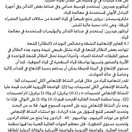
على هذه المركبات في أي وسيلة على اتصال بمياه الشرب.
أيبكلورو هيدريين: يُستخدم كوسيط صناعي وفي صناعة بعض اللدائن وفي أجهزة
التبادل الأيوني المستخدمة في معالجة المياه.
مايكروسيستنز: بروتين ينتج طبيعياً في المياه العذبة من سلالات البكتيريا الخضراء
المزرقة، وهي ذات سمية عالية للبشر.
أيبكلور هيدرين: يُستخدم في صناعة اللدائن والبوليمرات المستخدمة في معالجة
المياه.
4.7 المعايير الإشعاعية النشطة وخصائص النويدات (النظائر) المشعة
تتواجد بعض النظائر المشعة في المياه بشكل طبيعي نتيجة وجود هذه النظائر في
صخور الطبقات الحاملة للمياه، وأحياناً نتيجة تحلل النظائر المشعة المتواجدة في
الأتربة والصخور وتسربها بواسطة المياه السطحية إلى المياه الجوفية، كما أن
مستوى الإشعاع في البيئة المحيطة يمكن أن يساهم بنسبة الإشعاع في المصادر المائية
وخاصةً في حالة الحوادث.
تقدر إشعاعية المياه من خلال قياس النشاط الإشعاعي الكلي لجسيمات ألفا
والنشاط الإشعاعي الكلي لجسيمات بيتا (β). المواصفة الأوروبية اقترحت قيمة عليا
للنشاط الإشعاعي لجسيمات α بـ (0.1) بيكريل/ لتر و(1.0) بيكريل/ لتر لجسيمات
(β)، بينما منظمة الصحة العالمية اقترحت قيم (0.5) و(1.0) على التوالي. فإذا ما
وجد بأن النشاط الإشعاعي يزيد على الحدود المسموح فيها، فلا بد من البحث
وتحديد العنصر المشع المسؤول عن هذه الزيادة، مع استثناء النشاط الإشعاعي
الناتج عن نويات التريتيوم، بوتاسيوم - 40 - الرادون وما ينتج عن تفكك الرادون.
ولتحديد مستوى الخطورة، فإن معظم الجهات العالمية المعنية بما فيها منظمة
الصحة العالمية، والمواصفة الأوروبية والمواصفة الأمريكية والوكالة الدولية للطاقة