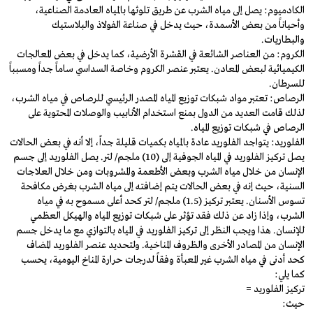
الكادميوم: يصل إلى مياه الشرب عن طريق تلوثها بالمياه العادمة الصناعية،
وأحياناً من بعض الأسمدة، حيث يدخل في صناعة الفولاذ والبلاستيك
والبطاريات.
الكروم: من العناصر الشائعة في القشرة الأرضية، كما يدخل في بعض المعالجات
الكيميائية لبعض المعادن. يعتبر عنصر الكروم وخاصة السداسي ساماً جداً ومسبباً
للسرطان.
الرصاص: تعتبر مواد شبكات توزيع المياه المصدر الرئيسي للرصاص في مياه الشرب،
لذلك قامت العديد من الدول بمنع استخدام الأنابيب والوصلات المحتوية على
الرصاص في شبكات توزيع المياه.
الفلورید: يتواجد الفلوريد عادة بالمياه بكميات قليلة جداً، إلا أنه في بعض الحالات
يصل تركيز الفلوريد في المياه الجوفية إلى (10) ملجم/ لتر. يصل الفلوريد إلى جسم
الإنسان من خلال مياه الشرب وبعض الأطعمة والمشروبات ومن خلال العلاجات
السنية، حيث إنه في بعض الحالات يتم إضافته إلى مياه الشرب بغرض مكافحة
تسوس الأسنان. يعتبر تركيز (1.5) ملجم/ لتر كحد أعلى مسموح به في مياه
الشرب، وإذا زاد عن ذلك فقد تؤثر على شبكات توزيع المياه والهيكل العظمي
للإنسان. هذا ويجب النظر إلى تركيز الفلوريد في المياه بالتوازي مع ما يدخل جسم
الإنسان من المصادر الأخرى والظروف المناخية. ولتحديد عنصر الفلوريد المضاف
كحد أدنى في مياه الشرب غير المعبأة وفقاً لدرجات حرارة المناخ اليومية، يحسب
كما يلي:
تركيز الفلوريد =
حيث: