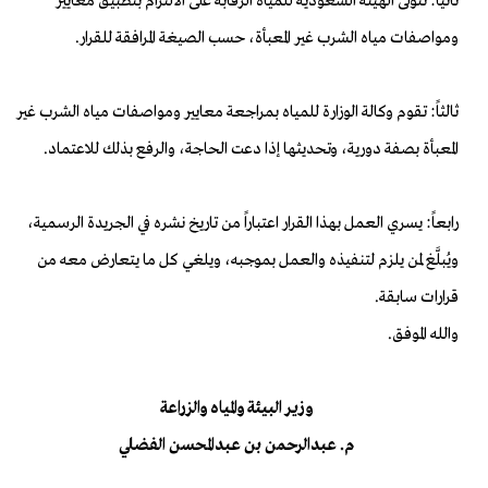
ثانياً: تتولى الهيئة السعودية للمياه الرقابة على الالتزام بتطبيق معايير
ومواصفات مياه الشرب غير المعبأة، حسب الصيغة المرافقة للقرار.
ثالثاً: تقوم وكالة الوزارة للمياه بمراجعة معايير ومواصفات مياه الشرب غير
المعبأة بصفة دورية، وتحديثها إذا دعت الحاجة، والرفع بذلك للاعتماد.
رابعاً: يسري العمل بهذا القرار اعتباراً من تاريخ نشره في الجريدة الرسمية،
ويُبلَّغ لمن يلزم لتنفيذه والعمل بموجبه، ويلغي كل ما يتعارض معه من
قرارات سابقة.
والله الموفق.
وزير البيئة والمياه والزراعة
م. عبدالرحمن بن عبدالمحسن الفضلي