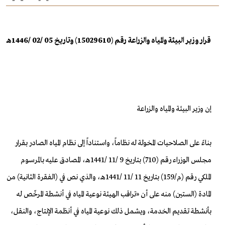
قرار وزير البيئة والمياه والزراعة رقم (15029610) وتاريخ 05 /02 /1446هـ
إن وزير البيئة والمياه والزراعة
بناءً على الصلاحيات المخولة له نظاماً، واستناداً إلى نظام المياه الصادر بقرار
مجلس الوزراء رقم (710) بتاريخ 9 /11 /1441هـ، المصادق عليه بالمرسوم
الملكي رقم (م/159) بتاريخ 11 /11 /1441هـ، والذي نص في (الفقرة الثانية) من
المادة (الستين) منه على أن «تراقب الهيئة نوعية المياه في أنشطة المرخّص له
بأنشطة تقديم الخدمة، ويشمل ذلك نوعية المياه في أنظمة الإنتاج، والنقل،