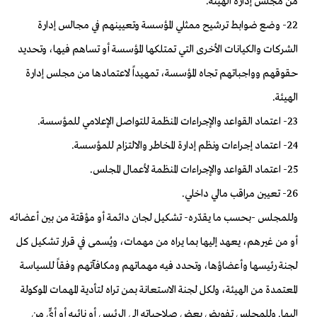
من مجلس إدارة الهيئة.
22- وضع ضوابط ترشيح ممثلي المؤسسة وتعيينهم في مجالس إدارة
الشركات والكيانات الأخرى التي تمتلكها المؤسسة أو تساهم فيها، وتحديد
حقوقهم وواجباتهم تجاه المؤسسة، تمهيداً لاعتمادها من مجلس إدارة
الهيئة.
23- اعتماد القواعد والإجراءات المنظمة للتواصل الإعلامي للمؤسسة.
24- اعتماد إجراءات ونظم إدارة المخاطر والالتزام للمؤسسة.
25- اعتماد القواعد والإجراءات المنظمة لأعمال المجلس.
26- تعيين مراقب مالي داخلي.
وللمجلس -بحسب ما يقدّره- تشكيل لجان دائمة أو مؤقتة من بين أعضائه
أو من غيرهم، يعهد إليها بما يراه من مهمات، ويُسمى في قرار تشكيل كل
لجنة رئيسها وأعضاؤها، وتحدد فيه مهماتهم ومكافآتهم وفقاً للسياسة
المعتمدة من الهيئة، ولكل لجنة الاستعانة بمن تراه لتأدية المهمات الموكولة
إليها. وللمجلس تفويض بعض صلاحياته إلى الرئيس أو نائبه أو أيٍّ من