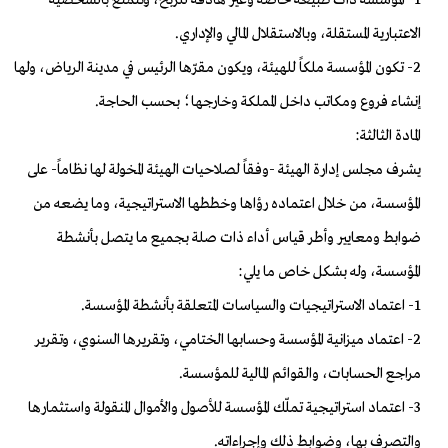
الاعتبارية المستقلة، وبالاستقلال المالي والإداري.
2- تكون المؤسسة ملكاً للهيئة، ويكون مقرّها الرئيس في مدينة الرياض، ولها
إنشاء فروع ومكاتب داخل المملكة وخارجها؛ بحسب الحاجة.
المادة الثالثة:
يشرف مجلس إدارة الهيئة -وفقاً لصلاحيات الهيئة المخولة لها نظاماً- على
المؤسسة، من خلال اعتماده رؤاها وخططها الاستراتيجية، وما يضعه من
ضوابط ومعايير وأطر قياس أداء ذات صلة بجميع ما يتصل بأنشطة
المؤسسة، وله بشكل خاص ما يلي:
1- اعتماد الاستراتيجيات والسياسات المتعلقة بأنشطة المؤسسة.
2- اعتماد ميزانية المؤسسة وحسابها الختامي، وتقريرها السنوي، وتقرير
مراجع الحسابات، والقوائم المالية للمؤسسة.
3- اعتماد استراتيجية تملّك المؤسسة للأصول والأموال المنقولة واستثمارها
والتصرف بها، وضوابط ذلك وإجراءاته.