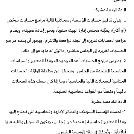
المادة الرابعة عشرة:
1- يتولى تدقيق حسابات المؤسسة وسجلاتها المالية مراجع حسابات مرخّص
(أو أكثر)، يعيِّنه مجلس إدارة الهيئة سنوياً، وتجوز إعادة تعيينه، ويقدم
مراجع الحسابات تقريره إلى لجنة المراجعة والالتزام، ويجوز أن يقدم مراجع
الحسابات تقريره إلى المجلس مباشرة إذا تبيَّن له ما يدعو إلى ذلك.
2- يمارس مراجع الحسابات أعماله ومهماته وفقاً للمعايير والسياسات
المحاسبية المعتمدة من المجلس، ويتحقق من مطابقة الموازنة والحسابات
الختامية للسجلات المالية والمحاسبية، وما إذا كان مسك هذه السجلات
دقيقاً ومتفقاً مع القواعد المحاسبية السليمة.
المادة الخامسة عشرة:
1- تمسك المؤسسة السجلات والدفاتر الإدارية والمحاسبية التي تحتاج إليها
وفقاً للمعايير المحاسبية المعتمدة من المجلس، ويكون التسجيل والقيد فيها
أولاً بأول، وتُحفظ في مقرّ المؤسسة الرئيس.