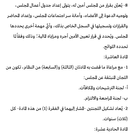
8- يُعيَّن بقرار من المجلس أمين له، يتولى إعداد جدول أعمال المجلس،
وتوجيه الدعوة إلى الأعضاء، وأمانة سر اجتماعات المجلس، وإعداد المحاضر
والقرارات وتسجيلها في السجل الخاص بذلك، وأيِّ مهمة أخرى يحددها
المجلس. ويُحدد في قرار تعيين الأمين أجره ومزاياه المالية؛ وذلك وفقاً لما
تحدده اللوائح.
المادة العاشرة:
1- مع مراعاة ما قضت به المادتان (الثالثة) و(السابعة) من النظام، تكون من
اللجان المنبثقة عن المجلس:
أ- لجنة الترشيحات والمكافآت.
ب- لجنة المراجعة والالتزام.
2- يُعاد تشكيل اللجنتين -المشار إليهما في الفقرة (1
) من هذه المادة- كل
(ثلاث) سنوات.
المادة الحادية عشرة: