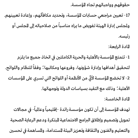
حقوقهم وواجباتهم تجاه المؤسسة.
17- تعيين مراجعي حسابات المؤسسة، وتحديد مكافآتهم، وإعادة تعيينهم.
ولمجلس إدارة الهيئة تفويض ما يراه مناسباً من صلاحياته إلى المجلس أو
رئيسه.
المادة الرابعة:
1- تتمتع المؤسسة بالأهلية والحرية الكاملتين في اتخاذ جميع ما يلزم
لتحقيق أهدافها وإدارة شؤونها، وفروعها ومكاتبها؛ وفقاً للنظام واللوائح.
2- لا تخضع المؤسسة لأيٍّ من الأنظمة أو اللوائح التي تسري على المؤسسات
الأهلية؛ وذلك مع التقيد بسياسات الدولة وتوجهاتها.
المادة الخامسة:
تهدف المؤسسة إلى أن تكون مؤسسة رائدة -إقليمياً وعالمياً- في مجالات
تمويل وتصميم وإطلاق البرامج الاجتماعية المبتكرة ودعم الرعاية الصحية
والتعليم والفنون والثقافة وتعزيز البيئة المستدامة، والمساهمة في تحسين