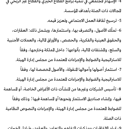
4- الإسهام المجتمعي في تنمية برامج القطاع الخيري والقطاع غير الربحي في
المجالات ذات الصلة بأهداف المؤسسة.
5- ترسيخ ثقافة العمل الاجتماعي وتعزيز قيمه.
6- تملّك الأصول، والتصرف بها، واستثمارها، ويشمل ذلك: العقارات،
والحقوق العينية والفكرية، والحصص، والأوراق المالية، والعملات الأجنبية
والسلع، والمشتقات المالية، بأنواعها؛ داخل المملكة وخارجها، وفقاً
للاستراتيجية والضوابط والإجراءات المعتمدة من مجلس إدارة الهيئة.
7- استثمار أصولها وأموالها المنقولة، والأصول المخصصة لها، وفقاً
للاستراتيجية والضوابط والإجراءات المعتمدة من مجلس إدارة الهيئة.
8- تأسيس الشركات وغيرها من المنشآت ذات الأغراض الخاصة، أو المساهمة
فيها، وإنشاء صناديق الاستثمار ونحوها أو المساهمة فيها؛ وذلك وفقاً
للضوابط المعتمدة من مجلس إدارة الهيئة، والإجراءات والنصوص النظامية
ذات الصلة.
9- إبرام الاتفاقيات ومذكرات التفاهم والتعاون والعقود، وتبادل الخبرات