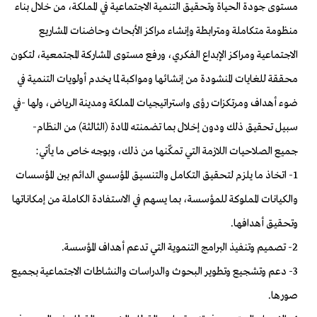
مستوى جودة الحياة وتحقيق التنمية الاجتماعية في المملكة، من خلال بناء
منظومة متكاملة ومترابطة وإنشاء مراكز الأبحاث وحاضنات المشاريع
الاجتماعية ومراكز الإبداع الفكري، ورفع مستوى المشاركة المجتمعية، لتكون
محققة للغايات المنشودة من إنشائها ومواكبة لما يخدم أولويات التنمية في
ضوء أهداف ومرتكزات رؤى واستراتيجيات المملكة ومدينة الرياض، ولها -في
سبيل تحقيق ذلك ودون إخلال بما تضمنته المادة (الثالثة) من النظام-
جميع الصلاحيات اللازمة التي تمكّنها من ذلك، وبوجه خاص ما يأتي:
1- اتخاذ ما يلزم لتحقيق التكامل والتنسيق المؤسسي الدائم بين المؤسسات
والكيانات المملوكة للمؤسسة، بما يسهم في الاستفادة الكاملة من إمكاناتها
وتحقيق أهدافها.
2- تصميم وتنفيذ البرامج التنموية التي تدعم أهداف المؤسسة.
3- دعم وتشجيع وتطوير البحوث والدراسات والنشاطات الاجتماعية بجميع
صورها.