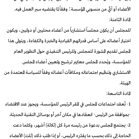
الأعضاء أو أيٍّ من منسوبي المؤسسة؛ وفقاً لما يقتضيه سير العمل فيه.
المادة الثامنة:
للمجلس أن يكوّن مجلساً استشارياً من أعضاء محليين أو دوليين، ويكون
اختيار أعضائه على أساس قدراتهم القيادية والخبرة والكفاءة، ويتولى هذا
المجلس تقديم المشورة للمجلس وللرئيس التنفيذي حول التطوير العام
للمؤسسة، ويُحدد المجلس معايير ترشيح وتعيين أعضاء المجلس
الاستشاري وتنظيم اجتماعاته ومكافآت أعضائه وفقاً للسياسة المعتمدة من
الهيئة.
المادة التاسعة:
1- تُعقد اجتماعات المجلس في المقر الرئيس للمؤسسة، ويجوز عند الاقتضاء
-بموافقة من الرئيس- انعقادها في مكان آخر أو بوسائل التقنية الحديثة.
2- يجتمع المجلس بدعوة من رئيسه مرة كل (ثلاثة) أشهر، وكلما دعت
الحاجة إلى ذلك بحسب ما يقدّره الرئيس، أو إذا طلب ذلك (ثلث) الأعضاء