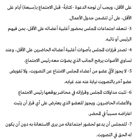
على الأقل، ويجب أن توجه الدعوة -كتابةً- قبل الاجتماع بـ(سبعة) أيام على
الأقل، على أن تتضمن جدول الأعمال.
3- تنعقد اجتماعات المجلس بحضور أغلبية أعضائه على الأقل، بمن فيهم
الرئيس أو نائبه.
4- تصدر قرارات المجلس بأصوات أغلبية أعضائه الحاضرين على الأقل، وعند
تساوي الأصوات يرجّح الجانب الذي يصوّت معه رئيس الاجتماع.
5- لا يجوز لأيِّ عضو من أعضاء المجلس الامتناع عن التصويت، ولا تفويض
عضو آخر بالتصويت نيابة عنه عند غيابه.
6- تثبت مداولات المجلس وقراراته في محاضر يوقعها رئيس الاجتماع
والأعضاء الحاضرون. ويجوز للعضو الذي يعترض على أي قرار أن يثبت
اعتراضه مسبباً في المحضر.
7- للمجلس أن يدعو لحضور اجتماعاته من يرى الاستعانة به دون أن يكون
له الحق في التصويت.