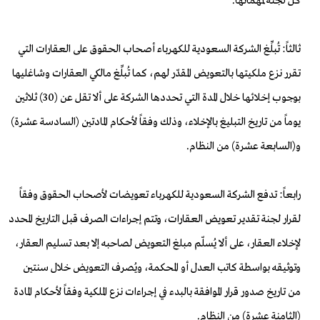
كل لجنة لمهماتها.
ثالثاً: تُبلِّغ الشركة السعودية للكهرباء أصحاب الحقوق على العقارات التي
تقرر نزع ملكيتها بالتعويض المقدّر لهم، كما تُبلِّغ مالكي العقارات وشاغليها
بوجوب إخلائها خلال المدة التي تحددها الشركة على ألا تقل عن (30) ثلاثين
يوماً من تاريخ التبليغ بالإخلاء، وذلك وفقاً لأحكام المادتين (السادسة عشرة)
و(السابعة عشرة) من النظام.
رابعاً: تدفع الشركة السعودية للكهرباء تعويضات لأصحاب الحقوق وفقاً
لقرار لجنة تقدير تعويض العقارات، وتتم إجراءات الصرف قبل التاريخ المحدد
لإخلاء العقار، على ألا يُسلّم مبلغ التعويض لصاحبه إلا بعد تسليم العقار،
وتوثيقه بواسطة كاتب العدل أو المحكمة، ويُصرف التعويض خلال سنتين
من تاريخ صدور قرار الموافقة بالبدء في إجراءات نزع الملكية وفقاً لأحكام المادة
(الثامنة عشرة) من النظام.