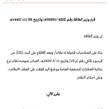
قرار وزير الطاقة رقم (4222 /450201) وتاريخ 06 /11 /1445هـ
إن وزير الطاقة
بناءً على الصلاحيات المخولة له نظاماً، وبعد الاطلاع على البند (ثالثاً) من
المرسوم الملكي رقم (م/15) وتاريخ 11 /3 /1424هـ، الصادر بموجبه نظام نزع
ملكية العقارات للمنفعة العامة ووضع اليد المؤقت على العقار «النظام»،
وعلى أحكام النظام.
يقرر الآتي: