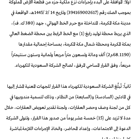
أولاً: الموافقة على البدء بإجراءات نزع ملكية جزء من قطعة الأرض المملوكة
بموجب الصك رقم (394169002617) وتاريخ 14 /2 /1445هـ، الواقعة في
مدينة مكة المكرمة، المتداخلة مع حرم الخط الهوائي، جهد (380 ك. ف)،
الذي يربط محطة توليد رابغ (1) مع الخط الرابط بين محطة الضغط العالي
بمكة المكرمة ومحطة شمال مكة المكرمة، بمساحة إجمالية مقدارها
(68.1190م2) ألف ومائة وتسعون متراً مربعاً وثمانية وستون سنتيمتراً
مربعاً، وفق القرار المساحي المرفق، لصالح الشركة السعودية للكهرباء.
ثانياً: تُبلِّغ الشركة السعودية للكهرباء هذا القرار للجهات المعنية المشار إليها
في المادتين (السادسة) و(السابعة) من النظام، وذلك لتسمية مندوبيها في
كل من لجنة وصف وحصر العقارات، ولجنة تقدير تعويض العقارات، خلال
مدة لا تزيد على (15) خمسة عشر يوماً من صدور هذا القرار، وتتولى الشركة
الدعوة إلى الاجتماعات، وإعداد المحاضر، واتخاذ الإجراءات اللازمة لمباشرة