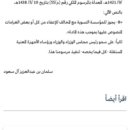
/9/ 1421هـ، المعدلة بالمرسوم الملكي رقم (م/55) بتاريخ 10 /5/ 1438هـ،
بالنص الآتي:
«8- يجوز للمؤسسة التسوية مع المخالف للإعفاء من كل أو بعض الغرامات
المنصوص عليها بموجب هذه المادة».
ثانياً: على سمو رئيس مجلس الوزراء والوزراء ورؤساء الأجهزة المعنية
المستقلة -كل فيما يخصه- تنفيذ مرسومنا هذا.
سلمان بن عبدالعزيز آل سعود
اقرأ أيضاً