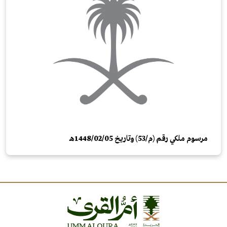
مرسوم ملكي رقم (م/53) وتاريخ 1448/02/05هـ