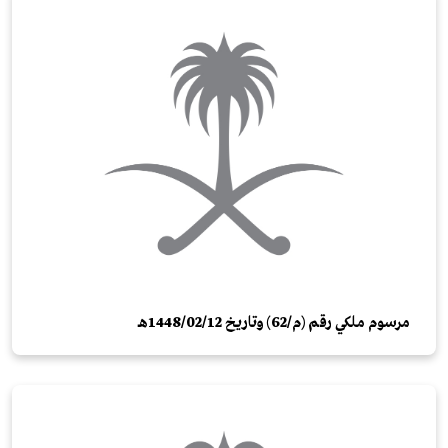
مرسوم ملكي رقم (م/62) وتاريخ 12/‏02‏/1448هـ