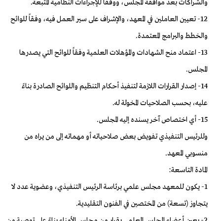
والشراكات بعد موافقة المجلس، ووفقاً للإجراءات النظامية المتبعة.
12- تعيين العاملين في المعهد، والإشراف على سير العمل فيه، وفقاً للوائح
والخطط والبرامج المعتمدة.
13- اعتماد منح الشهادات والمؤهلات العلمية وفقاً للوائح التي يصدرها
المجلس.
14- إصدار القرارات اللازمة لتنفيذ أحكام التنظيم واللوائح الصادرة بناءً
عليه، بحسب الصلاحيات المخولة له.
15- أي اختصاص آخر يسنده إليه المجلس.
وللرئيس التنفيذي تفويض بعض صلاحياته أو مهماته إلى من يراه من
منسوبي المعهد.
المادة التاسعة:
1- يكون للمعهد مجلس علمي برئاسة الرئيس التنفيذي، وعضوية عدد لا
يتجاوز (تسعة) من المختصين في الفنون التقليدية.
2- يعين أعضاء المجلس العلمي بقرار من مجلس الأمناء بناءً على توصية من