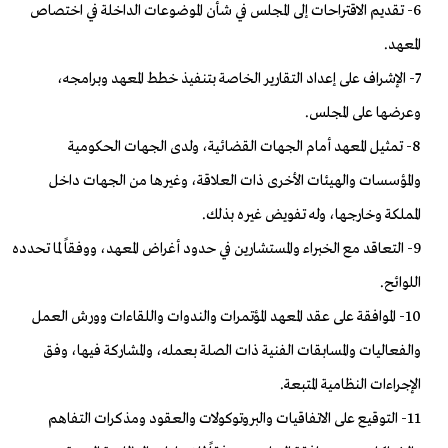
6- تقديم الاقتراحات إلى المجلس في شأن الموضوعات الداخلة في اختصاص
المعهد.
7- الإشراف على إعداد التقارير الخاصة بتنفيذ خطط المعهد وبرامجه،
وعرضها على المجلس.
8- تمثيل المعهد أمام الجهات القضائية، ولدى الجهات الحكومية
والمؤسسات والهيئات الأخرى ذات العلاقة، وغيرها من الجهات داخل
المملكة وخارجها، وله تفويض غيره بذلك.
9- التعاقد مع الخبراء والمستشارين في حدود أغراض المعهد، ووفقاً لما تحدده
اللوائح.
10- الموافقة على عقد المعهد المؤتمرات والندوات واللقاءات وورش العمل
والفعاليات والمسابقات الفنية ذات الصلة بعمله، والمشاركة فيها، وفق
الإجراءات النظامية المتبعة.
11- التوقيع على الاتفاقيات والبروتوكولات والعقود ومذكرات التفاهم