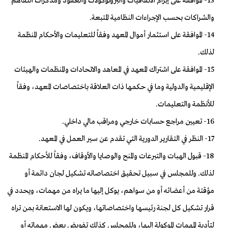
13- الموافقة على إبرام الاتفاقيات والبروتوكولات والعقود ومذكرات التفاهم
والشراكات بحسب الإجراءات النظامية المتبعة.
14- الموافقة على استثمار أموال المعهد وفقاً للتعليمات والأحكام المنظمة
لذلك.
15- الموافقة على اشتراك المعهد في المعاهد والاتحادات والمنظمات والهيئات
الإقليمية والدولية وما في حكمها ذات العلاقة باختصاصات المعهد، وفقاً
للأنظمة والتعليمات.
16- تعيين مراجع حسابات خارجي ومراقب مالي داخلي.
17- النظر في التقارير الدورية التي تقدم عن سير العمل في المعهد.
18- قبول الهبات والتبرعات والمنح والوصايا والأوقاف، وفقاً للأحكام المنظمة
لذلك. وللمجلس في سبيل تحقيق اختصاصاته تشكيل لجان دائمة أو
مؤقتة من أعضائه أو من سواهم، يوكل إليها ما يراه من مهمات، ويحدد في
قرار تشكيل كل لجنة رئيسها واختصاصاتها، ويكون لها الاستعانة بمن تراه
لتأدية المهمات الموكولة إليها، وللمجلس كذلك تفويض بعض مهماته أو