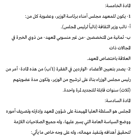
المادة الخامسة:
1- يكون للمعهد مجلس أمناء برئاسة الوزير، وعضوية كل من:
أ- نائب وزير الثقافة (نائباً لرئيس المجلس).
ب- ثمانية من المتخصصين -من غير منسوبي المعهد- من ذوي الخبرة في
المجالات ذات
العلاقة باختصاص المعهد.
2- يصدر بتعيين الأعضاء -الواردين في الفقرة (1/ب) من هذه المادة- أمر من
رئيس مجلس الوزراء بناءً على ترشيح من الوزير، وتكون مدة عضويتهم
(ثلاث) سنوات قابلة للتجديد لمرة واحدة.
المادة السادسة:
المجلس هو السلطة العليا المهيمنة على شؤون المعهد وإدارته وتصريف أموره
ووضع السياسة العامة التي يسير عليها، وله جميع الصلاحيات اللازمة
لتحقيق أهدافه وتنفيذ مهماته، وله على وجه خاص ما يأتي: