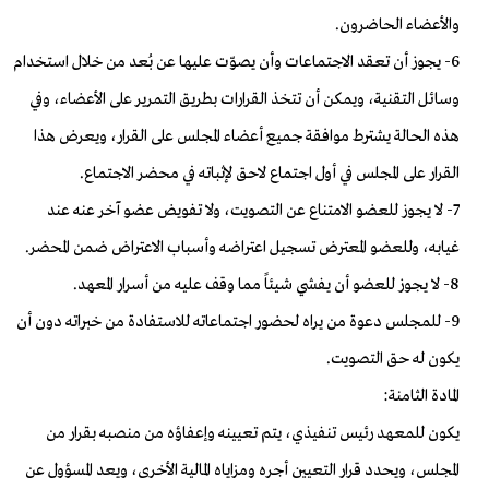
والأعضاء الحاضرون.
6- يجوز أن تعقد الاجتماعات وأن يصوّت عليها عن بُعد من خلال استخدام
وسائل التقنية، ويمكن أن تتخذ القرارات بطريق التمرير على الأعضاء، وفي
هذه الحالة يشترط موافقة جميع أعضاء المجلس على القرار، ويعرض هذا
القرار على المجلس في أول اجتماع لاحق لإثباته في محضر الاجتماع.
7- لا يجوز للعضو الامتناع عن التصويت، ولا تفويض عضو آخر عنه عند
غيابه، وللعضو المعترض تسجيل اعتراضه وأسباب الاعتراض ضمن المحضر.
8- لا يجوز للعضو أن يفشي شيئاً مما وقف عليه من أسرار المعهد.
9- للمجلس دعوة من يراه لحضور اجتماعاته للاستفادة من خبراته دون أن
يكون له حق التصويت.
المادة الثامنة:
يكون للمعهد رئيس تنفيذي، يتم تعيينه وإعفاؤه من منصبه بقرار من
المجلس، ويحدد قرار التعيين أجره ومزاياه المالية الأخرى، ويعد المسؤول عن