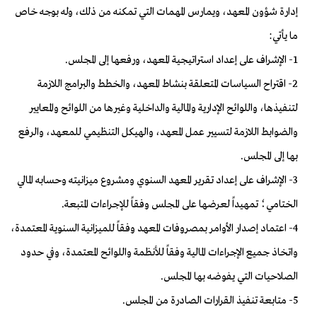
إدارة شؤون المعهد، ويمارس المهمات التي تمكنه من ذلك، وله بوجه خاص
ما يأتي:
1- الإشراف على إعداد استراتيجية المعهد، ورفعها إلى المجلس.
2- اقتراح السياسات المتعلقة بنشاط المعهد، والخطط والبرامج اللازمة
لتنفيذها، واللوائح الإدارية والمالية والداخلية وغيرها من اللوائح والمعايير
والضوابط اللازمة لتسيير عمل المعهد، والهيكل التنظيمي للمعهد، والرفع
بها إلى المجلس.
3- الإشراف على إعداد تقرير المعهد السنوي ومشروع ميزانيته وحسابه المالي
الختامي؛ تمهيداً لعرضها على المجلس وفقاً للإجراءات المتبعة.
4- اعتماد إصدار الأوامر بمصروفات المعهد وفقاً للميزانية السنوية المعتمدة،
واتخاذ جميع الإجراءات المالية وفقاً للأنظمة واللوائح المعتمدة، وفي حدود
الصلاحيات التي يفوضه بها المجلس.
5- متابعة تنفيذ القرارات الصادرة من المجلس.