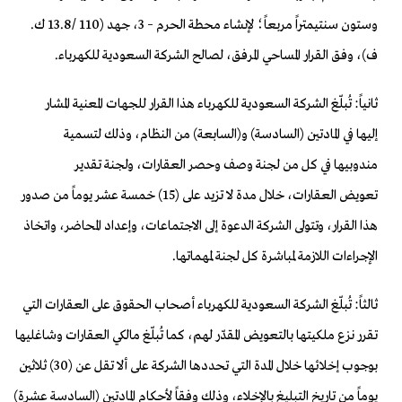
وستون سنتيمتراً مربعاً
؛ لإنشاء محطة الحرم – 3، جهد (110 /13.8 ك.
ف)، وفق
القرار المساحي المرفق، لصالح الشركة السعودية للكهرباء.
ثانياً: تُبل
ّغ الشركة السعودية للكهرباء هذا القرار للجهات المعنية المشار
إليها
في المادتين (السادسة) و(السابعة) من النظام، وذلك لتسمية
مندوبيها
في كل من لجنة وصف وحصر العقارات، ولجنة تقدير
تعويض
العقارات، خلال مدة لا تزيد على (15) خمسة عشر يوما
ً من صدور
هذا القرار، وتتولى الشركة الدعوة إلى الاجتماعات، وإعداد
المحاضر، واتخاذ
الإجراءات اللازمة لمباشرة كل لجنة لمهماتها.
ثالثاً:
تُبلّغ الشركة السعودية للكهرباء أصحاب الحقوق على العقارات
التي
تقرر نزع ملكيتها بالتعويض المقدّر لهم، كما تُ
بلّغ مالكي العقارات وشاغليها
بوجوب إخلائها خلال المدة التي
تحددها الشركة على ألا تقل عن (30) ثلاثين
يوماً من
تاريخ التبليغ بالإخلاء، وذلك وفقاً لأحكام المادتين (السادسة عشرة)