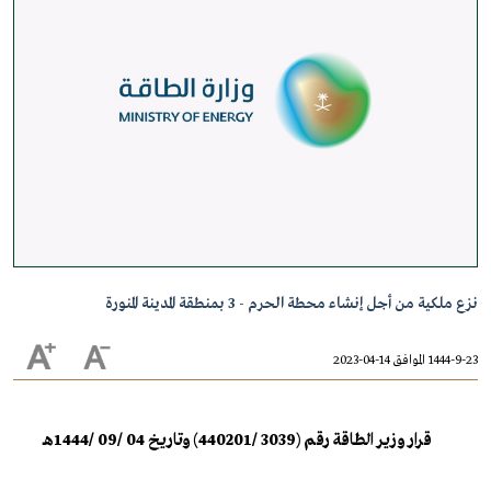
نزع ملكية من أجل إنشاء محطة الحرم - 3 بمنطقة المدينة المنورة
1444-9-23 الموافق 14-04-2023
قرار وزير الطاقة رقم (3039 /440201) وتاريخ 04 /09 /1444هـ