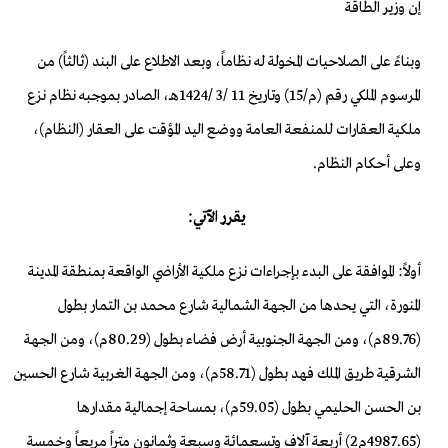
إن وزير الطاقة
وبناءً على
الصلاحيات المخولة له نظاماً، وبعد الاطلاع على البند (ثالثاً) من
المرسوم الملكي رقم (م/15) وتاريخ 11 /3 /1424هـ، الصادر بموجبه نظام
نزع
ملكية العقارات للمنفعة العامة ووضع اليد المؤقت على العقار
(النظام)،
وعلى أحكام النظام.
يقرر الآتي:
أولاً: الموافقة على البدء
بإجراءات نزع ملكية الأراضي الواقعة بمنطقة المدينة
المنورة، التي يحدها
من الجهة الشمالية شارع محمد بن التمار بطول
(89.76م)، ومن
الجهة الجنوبية أرض فضاء بطول (80.29م)، ومن الجهة
الشرقية طريق
الملك فهد بطول (58.71م)، ومن الجهة الغربية شارع الحسين
بن
الحسن الحليمي بطول (59.05م)، بمساحة إجمالية مقدارها
(4987.65م2) أربعة
آلاف وتسعمائة وسبعة وثمانون متراً مربعاً وخمسة