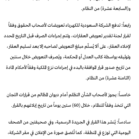
و(
السابعة عشرة) من النظام.
رابعاً: تدفع الشركة السعودية للكهرباء تعويضات
لأصحاب الحقوق وفقاً
لقرار لجنة تقدير تعويض العقارات، وتتم إجراءات
الصرف قبل التاريخ المحدد
لإخلاء العقار، على ألا يُسل
ّم مبلغ التعويض لصاحبه إلا بعد تسليم العقار،
وتوثيقه بواسطة
كاتب العدل أو المحكمة، ويُصرف التعويض خلال سنتين
من
تاريخ صدور قرار الموافقة بالبدء في إجراءات نزع الملكية وفقا
ً لأحكام المادة
(الثامنة عشرة) من النظام.
خامساً: يجوز لأصحاب
الشأن التظلم أمام ديوان المظالم من قرارات اللجان
التي تتخذ
وفقاً للنظام، خلال (60) ستين يوماً من تاريخ إبلاغهم بالقرار.
سادساً: يُنشر هذا القرار في الجريدة الرسمية، وفي صحيفتين
من الصحف
اليومية التي توزع في المنطقة، كما تُلصق
صورة من الإعلان في مقر الشركة،