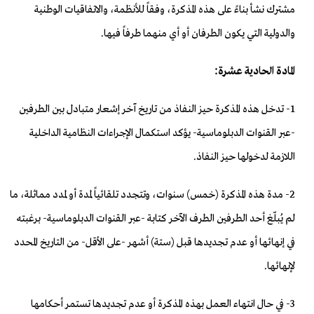
مشترك نشأ بناءً على هذه المذكرة، وفقاً للأنظمة، والاتفاقيات الوطنية
والدولية التي يكون الطرفان أو أي منهما طرفاً فيها.
المادة الحادية عشرة:
1- تدخل هذه المذكرة حيز النفاذ من تاريخ آخر إشعار متبادل بين الطرفين
-عبر القنوات الدبلوماسية- يؤكد استكمال الإجراءات النظامية الداخلية
اللازمة لدخولها حيز النفاذ.
2- مدة هذه المذكرة (خمس) سنوات، وتتجدد تلقائياً لمدة أو لمدد مماثلة، ما
لم يُبلّغ أحد الطرفين الطرف الآخر كتابة -عبر القنوات الدبلوماسية- برغبته
في إنهائها أو عدم تجديدها قبل (ستة) أشهر -على الأقل- من التاريخ المحدد
لإنهائها.
3- في حال انتهاء العمل بهذه المذكرة أو عدم تجديدها تستمر أحكامها