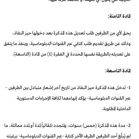
المادة الثامنة:
يحق لأي من الطرفين طلب تعديل هذه المذكرة بعد دخولها حيز النفاذ،
وذلك عن طريق تقديم طلب كتابي عبر القنوات الدبلوماسية، وينفذ ما يتفق
على تعديله بالطريقة نفسها المحددة في الفقرة (1) من المادة (التاسعة).
المادة التاسعة:
1- تدخل هذه المذكرة حيز النفاذ من تاريخ آخر إشعار متبادل بين الطرفين –
عبر القنوات الدبلوماسية– يؤكد إنهاءهما لكافة الإجراءات الدستورية
الداخلية المطلوبة.
2- مدة هذه المذكرة (خمس) سنوات، وتتجدد تلقائياً لمدة أو لمدد مماثلة، ما
لم يُبلّغ أحد الطرفين الطرف الآخر كتابة –عبر القنوات الدبلوماسية– برغبته