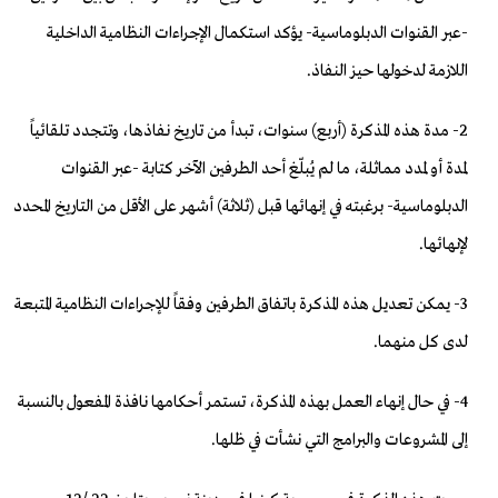
-عبر القنوات الدبلوماسية- يؤكد استكمال الإجراءات النظامية الداخلية
اللازمة لدخولها حيز النفاذ.
2- مدة هذه المذكرة (أربع) سنوات، تبدأ من تاريخ نفاذها، وتتجدد تلقائياً
لمدة أو لمدد مماثلة، ما لم يُبلّغ أحد الطرفين الآخر كتابة -عبر القنوات
الدبلوماسية- برغبته في إنهائها قبل (ثلاثة) أشهر على الأقل من التاريخ المحدد
لإنهائها.
3- يمكن تعديل هذه المذكرة باتفاق الطرفين وفقاً للإجراءات النظامية المتبعة
لدى كل منهما.
4- في حال إنهاء العمل بهذه المذكرة، تستمر أحكامها نافذة المفعول بالنسبة
إلى المشروعات والبرامج التي نشأت في ظلها.