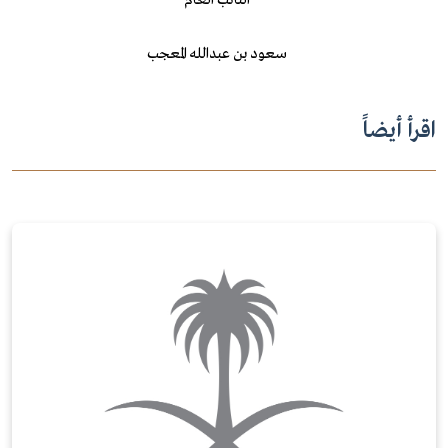
النائب العام
سعود بن عبدالله المعجب
اقرأ أيضاً