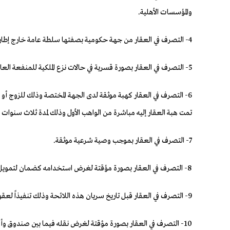
والمؤسسات الأهلية.
4- التصرف في العقار من جهة حكومية بصفتها سلطة عامة خارج إطار النشاط الاقتصادي أو الاستثماري أو التجاري.
5- التصرف في العقار بصورة قسرية في حالات نزع الملكية للمنفعة العامة أو وضع اليد المؤقت على العقار.
6- التصرف في العقار كهبة موثقة لدى الجهة المختصة وذلك للزوج أو 
تمت هبة العقار إليه مباشرة من الواهب الأول وذلك لمدة ثلاث سنوات من
7- التصرف في العقار بموجب وصية شرعية موثقة.
8- التصرف في العقار بصورة مؤقتة لغرض استخدامه كضمان لتمويل أو ائتمان ما لم يتم التنفيذ على العقار محل الضمان أو الائتمان وذلك بنقله بشكل دائم للممول أو للغير.
9- التصرف في العقار قبل تاريخ سريان هذه اللائحة وذلك تنفيذاً لعقود الإجارة بغرض التملك وعقود الإيجار التمويلي.
10- التصرف في العقار بصورة مؤقتة لغرض نقله فيما بين صندوق وأمين حفظ أو العكس أو فيما بين أمناء حفظ لذات الصندوق، وفقاً لأحكام نظام السوق المالية واللوائح والتعليمات الصادرة بناءً عليه.