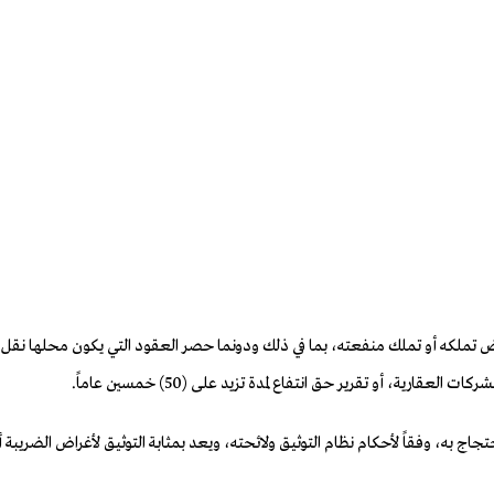
رض تملكه أو تملك منفعته، بما في ذلك ودونما حصر العقود التي يكون محلها نقل حق
ارية، أو تقرير حق انتفاع لمدة تزيد علـى (50) خمسين عاماً.
ج به، وفقاً لأحكام نظام التوثيق ولائحته، ويعد بمثابة التوثيق لأغراض الضريبة 