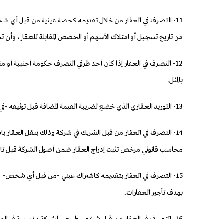
11- التصرف في العقار من خلال تقديمه كحصة عينية من قبل أي ش
من تاريخ تسجيل أو امتلاك الأسهم أو الحصص المقابلة للعقار، وأن 
12- التصرف في العقار إذا كان أحد طرفي التصرف حكومة أجنبية أو م
بالمثل.
13- التوريد العقاري الذي خضع لضريبة القيمة المضافة قبل توثيقه -في حال تم توثيقه لاحقاً بعد سريان الضريبة- شريطة عدم حدوث أي تغيير على أطراف المعاملة أو قيمة وبنود التعاقد الخاضع لضريبة القيمة المضافة.
14- التصرف في العقار من قبل الشريك في شركة وذلك بنقل العقار با
محاسب قانوني مرخص تثبت إدراج العقار ضمن أصول الشركة قبل تاري
15- التصرف في العقار بتقديمه كاشتراك عيني -من قبل أي شخص- في
بهدف تأجير العقارات.
16- التصرف في العقار من قبل شخص طبيعي لشركة مؤسسة في الممل