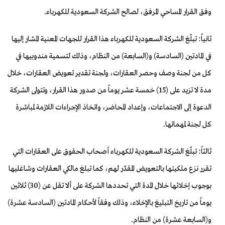
وفق القرار المساحي المرفق، لصالح الشركة السعودية للكهرباء.
ثانياً: تبلّغ الشركة السعودية للكهرباء هذا القرار للجهات المعنية المشار إليها
في المادتين (السادسة) و(السابعة) من النظام، وذلك لتسمية مندوبيها في
كل من لجنة وصف وحصر العقارات، ولجنة تقدير تعويض العقارات، خلال
مدة لا تزيد على (15) خمسة عشر يوماً من صدور هذا القرار، وتتولى الشركة
الدعوة إلى الاجتماعات، وإعداد المحاضر، واتخاذ الإجراءات اللازمة لمباشرة
كل لجنة لمهماتها.
ثالثاً: تبلّغ الشركة السعودية للكهرباء أصحاب الحقوق على العقارات التي
تقرر نزع ملكيتها بالتعويض المقدّر لهم، كما تبلغ مالكي العقارات وشاغليها
بوجوب إخلائها خلال المدة التي تحددها الشركة على ألا تقل عن (30) ثلاثين
يوماً من تاريخ التبليغ بالإخلاء، وذلك وفقاً لأحكام المادتين (السادسة عشرة)
و(السابعة عشرة) من النظام.