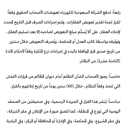
رابعاً: تدفع الشركة السعودية للكهرباء تعويضات لأصحاب الحقوق وفقاً
لقرار لجنة تقدير تعويض العقارات، وتتم إجراءات الصرف قبل التاريخ المحدد
لإخلاء العقار، على ألا يُسلّم مبلغ التعويض لصاحبه إلا بعد تسليم العقار،
وتوثيقه بواسطة كاتب العدل أو المحكمة، ويُصرف التعويض خلال سنتين
من تاريخ صدور قرار الموافقة بالبدء في إجراءات نزع الملكية وفقاً لأحكام المادة
(الثامنة عشرة) من النظام.
خامساً: يجوز لأصحاب الشأن التظلم أمام ديوان المظالم من قرارات اللجان
التي تتخذ وفقاً للنظام، خلال (60) ستين يوماً من تاريخ إبلاغهم بالقرار.
سادساً: يُنشر هذا القرار في الجريدة الرسمية، وفي صحيفتين من الصحف
اليومية التي توزع في المنطقة، كما تلصق صورة من الإعلان في مقر الشركة،
وفي مقر المشروع، وفي المحكمة، وفي الإمارة أو المحافظة أو المركز، وفي البلدية