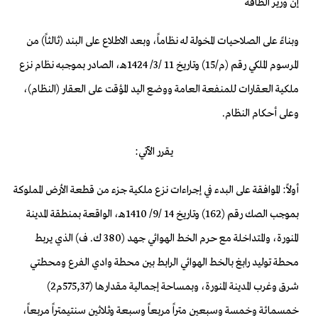
إن وزير الطاقة
وبناءً على الصلاحيات المخولة له نظاماً، وبعد الاطلاع على البند (ثالثاً) من
المرسوم الملكي رقم (م/15) وتاريخ 11 /3/ 1424هـ، الصادر بموجبه نظام نزع
ملكية العقارات للمنفعة العامة ووضع اليد المؤقت على العقار (النظام)،
وعلى أحكام النظام.
يقرر الآتي:
أولاً: الموافقة على البدء في إجراءات نزع ملكية جزء من قطعة الأرض المملوكة
بموجب الصك رقم (162) وتاريخ 14 /9/ 1410هـ، الواقعة بمنطقة المدينة
المنورة، والمتداخلة مع حرم الخط الهوائي جهد (380 ك. ف) الذي يربط
محطة توليد رابغ بالخط الهوائي الرابط بين محطة وادي الفرع ومحطتي
شرق وغرب المدينة المنورة، وبمساحة إجمالية مقدارها (575,37م2)
خمسمائة وخمسة وسبعين متراً مربعاً وسبعة وثلاثين سنتيمتراً مربعاً،