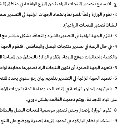
ج- لا يسمح بتصدير المنتجات الزراعية من المزارع الواقعة في مناطق (
2- تقوم الوزارة وفقاً للضوابط باعتماد الجهات الراغبة في التصدير 
لنشاط تصدير المنتجات الزراعية).
3- تلتزم الجهة الراغبة في التصدير بالشراء والتعاقد بشكل مباشر مع المزارع المنتجة للمنتج المراد تصديره والتي تستهدف التقنيات الحديثة المرشدة للمياه في الري وعدم الشراء من الأسواق للمنتجات الزراعية بغرض التصدير.
4- في حال الرغبة في تصدير منتجات البصل والبطاطس، فتقوم الجهة التي
والكمية وإحداثيات موقع المزرعة، وتقوم الوزارة بالتحقق من المساحة ال
5- تتعهد الجهة المصدرة أن تكون المنتجات المراد تصديرها مطابقة لمواصفات الجودة والاشتراطات للدول التي يتم التصدير إليها وتتحمل أي إجراءات تترتب على عدم مطابقة المنتجات لتلك المواصفات والاشتراطات.
6- تتعهد الجهة الراغبة في التصدير بتقديم بيان ربع سنوي يحدد المنتجات التي تم تصديرها، وكميتها، ومصدر تلك المنتجات، والمنفذ الذي تم التصدير من خلاله.
7- يتم تزويد المحاجر الزراعية في المنافذ الحدودية بقائمة بالجهات ا
على المياه المتجددة، ويتم تحديث القائمة بشكل دوري.
8- تقوم الوزارة بإصدار رخص تصدير موسمية لمنتجات البصل والبطاطس المراد تصديرها .
9- استخدام نظام الباركود في تحديد المزرعة المصدرة ويوضع على المنتج منها ويحدد فيها اسم الجهة المصدرة والكمية ونوع المنتج وتاريخ التصدير.