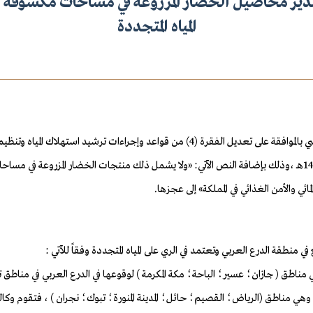
ر محاصيل الخضار المزروعة في مساحات مكشوفة ت
المياه المتجددة
إشارة إلى قرار مجلس الوزراء رقم (589) وتاريخ 13/ 10/ 1442هـ، القاضي بالموافقة على تعديل ال
المملكة، الموافق عليها بقرار مجلس الوزراء رقم (335) وتاريخ 9/ 11/ 1428هـ ،وذلك بإضافة النص الآتي: «ولا يشمل ذلك م
ائي والأمن الغذائي في المملكة» إلى عجزها.
ناطق ( جازان؛ عسير؛ الباحة؛ مكة المكرمة ) لوقوعها في الدرع العربي في مناطق تتوف
ي وهي مناطق (الرياض؛ القصيم؛ حائل؛ المدينة المنورة؛ تبوك؛ نجران ) ، فتقوم وكالة 