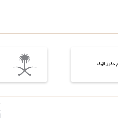
 حقوق المؤلف
ا
ت