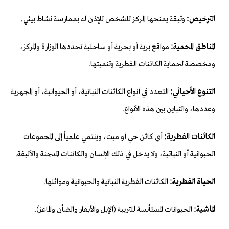
الترخيص:
وثيقة يمنحها المركز للشخص للإذن له بممارسة نشاط بيئي.
المناطق المحمية:
مواقع برية أو بحرية أو ساحلية تحددها الوزارة والمركز،
ومخصصة لحماية الكائنات الفطرية وتنميتها.
التنوع الأحيائي:
التعدد في أنواع الكائنات النباتية، أو الحيوانية، أو المجهرية
وعددها، والتباين بين هذه الأنواع.
الكائنات الفطرية:
أي كائن حي أو ميت، وينتمي علمياً إلى المجموعات
الحيوانية أو النباتية، ولا يدخل في ذلك الإنسان والكائنات المدجنة والأليفة.
الحياة الفطرية:
الكائنات الفطرية النباتية والحيوانية وموائلها.
الماشية:
الحيوانات المستأنسة للتربية (الإبل والأبقار والضأن والماعز).