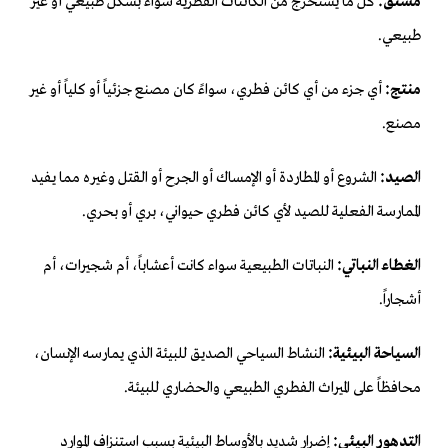
مشتق:
كل ما يستخرج من الكائنات الفطرية سواءً بشكل طبيعي أو غير
طبيعي.
منتج:
أي جزء من أي كائن فطري، سواءً كان مصنع جزئياً أو كلياً أو غير
مصنع.
الصيد:
الشروع أو المطاردة أو الإمساك أو الجرح أو القتل وغيره مما يفيد
الممارسة الفعلية للصيد لأي كائن فطري حيواني، بري أو بحري.
الغطاء النباتي:
النباتات الطبيعية سواء كانت أعشاباً، أم شجيرات، أم
أشجاراً.
السياحة البيئية:
النشاط السياحي الصديق للبيئة الذي يمارسه الإنسان،
محافظاً على الميراث الفطري الطبيعي والحضاري للبيئة.
التدهور البيئي:
إضرار شديد بالأوساط البيئية بسبب استنزاف الموارد