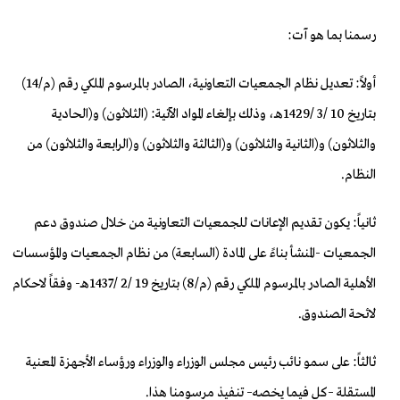
رسمنا بما هو آت:
أولاً: تعديل نظام الجمعيات التعاونية، الصادر بالمرسوم الملكي رقم (م/14)
بتاريخ 10 /3 /1429هـ، وذلك بإلغاء المواد الآتية: (الثلاثون) و(الحادية
والثلاثون) و(الثانية والثلاثون) و(الثالثة والثلاثون) و(الرابعة والثلاثون) من
النظام.
ثانياً: يكون تقديم الإعانات للجمعيات التعاونية من خلال صندوق دعم
الجمعيات -المنشأ بناءً على المادة (السابعة) من نظام الجمعيات والمؤسسات
الأهلية الصادر بالمرسوم الملكي رقم (م/8) بتاريخ 19 /2 /1437هـ- وفقاً لاحكام
لائحة الصندوق.
ثالثاً: على سمو نائب رئيس مجلس الوزراء والوزراء ورؤساء الأجهزة المعنية
المستقلة –كل فيما يخصه– تنفيذ مرسومنا هذا.