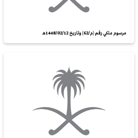
مرسوم ملكي رقم (م/62) وتاريخ 12/‏02‏/1448هـ