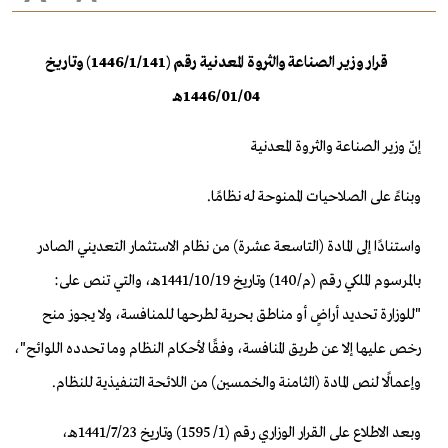
قرار وزير الصناعة والثروة المعدنية رقم (141/‏1‏/1446) وتاريخ
04/‏01‏/1446هـ
إنّ وزير الصناعة والثروة المعدنية
وبناءً على الصلاحيات الممنوحة له نظامًا.
واستنادًا إلى المادة (التاسعة عشرة) من نظام الاستثمار التعديني الصادر
بالمرسوم الملكي رقم (م/140) وتاريخ 19/‏10‏/1441هـ، والتي تنص على:
"للوزارة تحديد أراضٍ أو مناطق بحرية لطرحها للمنافسة، ولا يجوز منح
رخص عليها إلا عن طريق المنافسة، وفقًا لأحكام النظام وما تحدده اللوائح"،
وإعمالًا لنص المادة (الثامنة والخمسين) من اللائحة التنفيذية للنظام.
وبعد الاطلاع على القرار الوزاري رقم (1/ 1595) وتاريخ 23/‏7‏/1441هـ،