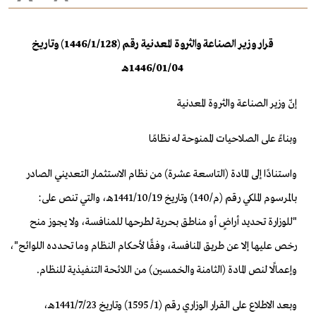
قرار وزير الصناعة والثروة المعدنية رقم (1446/1/128) وتاريخ
1446/01/04هـ
إنّ وزير الصناعة والثروة المعدنية
وبناءً على الصلاحيات الممنوحة له نظامًا
واستنادًا إلى المادة (التاسعة عشرة) من نظام الاستثمار التعديني الصادر
بالمرسوم الملكي رقم (م/140) وتاريخ 19/‏10‏/1441هـ، والتي تنص على:
"للوزارة تحديد أراضٍ أو مناطق بحرية لطرحها للمنافسة، ولا يجوز منح
رخص عليها إلا عن طريق المنافسة، وفقًا لأحكام النظام وما تحدده اللوائح"،
وإعمالًا لنص المادة (الثامنة والخمسين) من اللائحة التنفيذية للنظام.
وبعد الاطلاع على القرار الوزاري رقم (1/ 1595) وتاريخ 23/‏7‏/1441هـ،