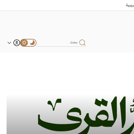
يبية
Item
3
of
4