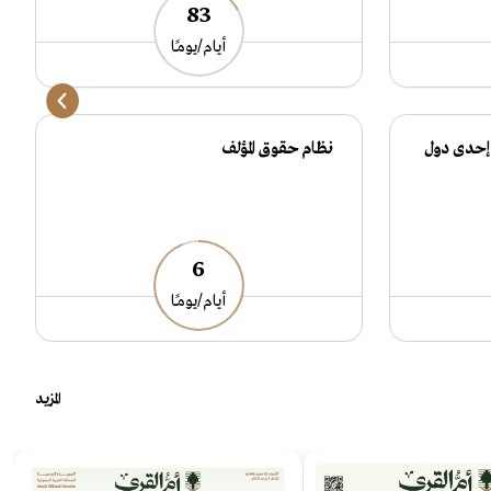
83
أيام/يومـًا
 إحدى دول
نظام حقوق المؤلف
ا
س
6
أيام/يومـًا
Item
المزيد
1
of
2