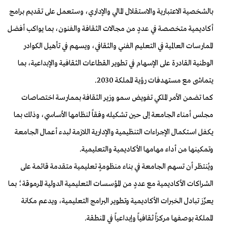
بالشخصية الاعتبارية والاستقلال المالي والإداري، وستعمل على تقديم برامج
أكاديمية متخصصة في عددٍ من مجالات الثقافة والفنون، بما يواكب أفضل
الممارسات العالمية في التعليم الفني والثقافي، ويسهم في تأهيل الكوادر
الوطنية القادرة على الإسهام في تطوير القطاعات الثقافية والإبداعية، بما
يتماشى مع مستهدفات رؤية المملكة 2030.
كما تضمن الأمر الملكي تفويض سمو وزير الثقافة بممارسة اختصاصات
مجلس أمناء الجامعة إلى حين تشكيله وفقاً لنظامها الأساسي، وذلك بما
يكفل استكمال الإجراءات التنظيمية والإدارية اللازمة لبدء أعمال الجامعة
وتمكينها من أداء مهامها الأكاديمية والتعليمية.
ويُنتظر أن تسهم الجامعة في بناء منظومةٍ تعليمية متقدمة قائمة على
الشراكات الأكاديمية مع عددٍ من المؤسسات التعليمية الدولية المرموقة؛ بما
يعزّز تبادل الخبرات الأكاديمية وتطوير البرامج التعليمية، ويدعم مكانة
المملكة بوصفها مركزاً ثقافياً وإبداعياً في المنطقة.