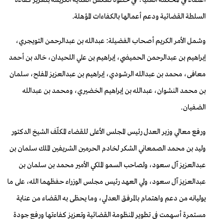
السلطة القضائية ودعم أعمالها بالكفاءات المؤهلة.
وشمل الأمر الكريم أصحاب الفضيلة: عبدالله بن عبدالرحمن التويجري،
إبراهيم بن عبدالرحمن الحميضي، إبراهيم بن علي اللحيدان، خالد بن أحمد
معافى، محمد بن عبدالله الرشودي، إبراهيم بن عبدالعزيز المفلح، سلمان
بن محمد النشوان، عبدالله بن إبراهيم الخضيري، ومحمد بن عبدالله
الضفيان.
ورفع معالي وزير العدل رئيس المجلس الأعلى للقضاء المكلّف الشيخ الدكتور
وليد بن محمد الصمعاني الشكر لخادم الحرمين الشريفين الملك سلمان بن
عبدالعزيز آل سعود، ولصاحب السمو الملكي الأمير محمد بن سلمان بن
عبدالعزيز آل سعود، ولي العهد رئيس مجلس الوزراء حفظهما الله، على ما
يوليانه من دعم واهتمام بالمرفق العدلي، وما يحظى به القضاء من عناية
مستمرة أسهمت في تطوير المنظومة القضائية وتعزيز كفاءتها ورفع جودة