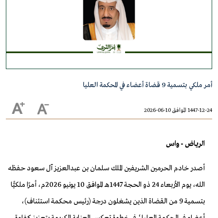
أمر ملكي بتسمية 9 قضاة أعضاء في المحكمة العليا
1447-12-24 الموافق 10-06-2026
الرياض - واس
أصدر خادم الحرمين الشريفين الملك سلمان بن عبدالعزيز آل سعود حفظه
الله، يوم الأربعاء 24 ذو الحجة 1447هـ الموافق 10 يونيو 2026م، أمرًا ملكيًّا
بتسمية 9 من القضاة الذين يشغلون درجة (رئيس محكمة استئناف)،
أعضاء في المحكمة العليا؛ في خطوة تعكس العناية الكريمة بتعزيز كفاءة