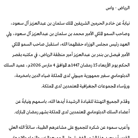
الرياض - واس
نيابةً عن خادم الحرمين الشريفين الملك سلمان بن عبدالعزيز آل سعود،
وصاحب السمو الملكي الأمير محمد بن سلمان بن عبدالعزيز آل سعود، ولي
العهد رئيس مجلس الوزراء حفظهما الله، استقبل صاحب السمو الملكي
الأمير فيصل بن بندر بن عبدالعزيز أمير منطقة الرياض، في مكتبه بقصر
الحكم يوم الأربعاء 15 رمضان 1447هـ الموافق 4 مارس 2026م، عميد السلك
الدبلوماسي سفير جمهورية جيبوتي لدى المملكة ضياء الدين بامخرمة،
ورؤساء المجموعات الجغرافية المعتمدين لدى المملكة.
وقدّم الجميع التهنئة للقيادة الرشيدة أيدها الله، باسمهم ونيابةً عن
أعضاء السلك الدبلوماسي المعتمدين لدى المملكة بشهر رمضان المبارك.
وأعرب سموه عن شكره للجميع على مشاعرهم الطيبة، سائلاً الله العلي
القدير أن يعيد هذا الشهر الفضيل على الجميع بالخير والنماء والازدهار.