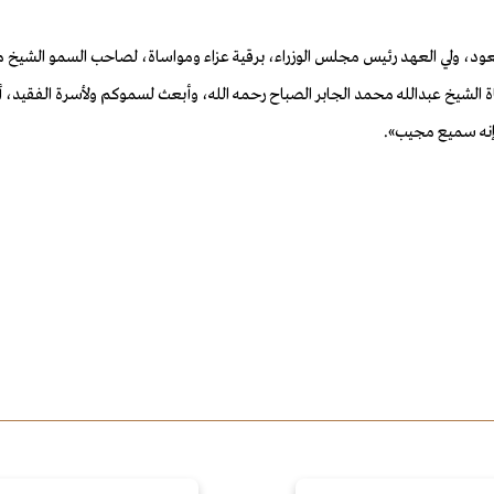
د، ولي العهد رئيس مجلس الوزراء، برقية عزاء ومواساة، لصاحب السمو الشيخ مشعل
 الشيخ عبدالله محمد الجابر الصباح رحمه الله، وأبعث لسموكم ولأسرة الفقيد، أحر 
نه سميع مجيب».