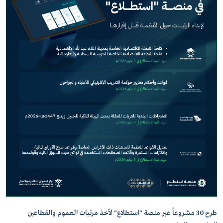
طرح 30 مشروعاً عبر منصة "استطلاع" لأخذ مرئيات العموم والقطاعين