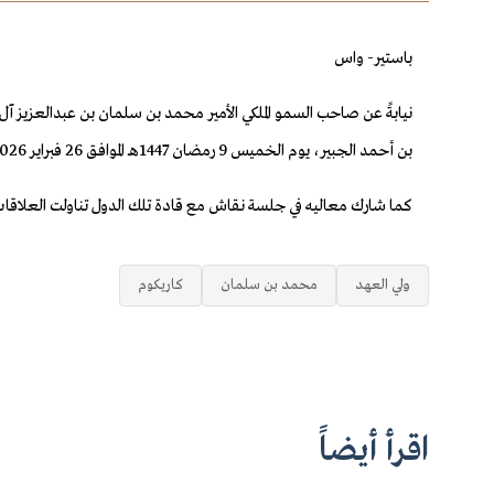
باستير- واس
نيابةً عن صاحب السمو الملكي الأمير محمد بن سلمان بن عبدالعزيز 
بن أحمد الجبير، يوم الخميس 9 رمضان 1447هـ الموافق 26 فبراير 2026م، بالعاصمة باستير في سانت كيتس ونيفيس، في حفل الافتتاح الرسمي للدورة الـ50 لمؤتمر رؤساء حكومات مجموعة الكاريبية «كاريكوم».
كما شارك معاليه في جلسة نقاش مع قادة تلك الدول تناولت العلاقات م
ولي العهد
محمد بن سلمان
كاريكوم
اقرأ أيضاً