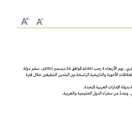
إنفاذاً لأمر خادم الحرمين الشريفين الملك سلمان بن عبدالعزيز آل سعود حفظه الله، قلّد سفير خادم الحرمين الشريفين لدى دولة الإمارات سلطان اللويحان العنقري، يوم الأربعاء 4 رجب 1447هـ الموافق 24 ديسمبر 2025م، سفير دولة
لعلاقات الأخوية والتاريخية الراسخة بين البلدين الشقيقين خلال فترة
بدولة الإمارات العربية المتحدة.
، وعددٌ من سفراء الدول الخليجية والعربية.