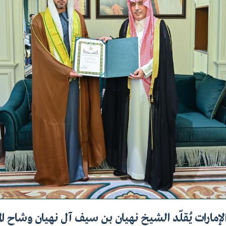
لإمارات يُقلّد الشيخ نهيان بن سيف آل نهيان وشاح ا