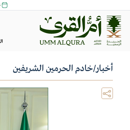
25 ص
ال
أخبار
/
خادم الحرمين الشريفين