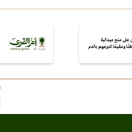
 على منح ميدالية
ص
ع
ت