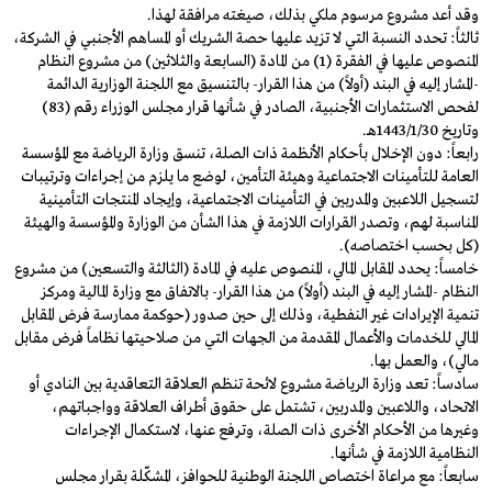
وقد أعد مشروع مرسوم ملكي بذلك، صيغته مرافقة لهذا.
ثالثاً: تحدد النسبة التي لا تزيد عليها حصة الشريك أو المساهم الأجنبي في الشركة،
المنصوص عليها في الفقرة (1) من المادة (السابعة والثلاثين) من مشروع النظام
-المشار إليه في البند (أولاً) من هذا القرار- بالتنسيق مع اللجنة الوزارية الدائمة
لفحص الاستثمارات الأجنبية، الصادر في شأنها قرار مجلس الوزراء رقم (83)
وتاريخ 1443/1/30هـ.
رابعاً: دون الإخلال بأحكام الأنظمة ذات الصلة، تنسق وزارة الرياضة مع المؤسسة
العامة للتأمينات الاجتماعية وهيئة التأمين، لوضع ما يلزم من إجراءات وترتيبات
لتسجيل اللاعبين والمدربين في التأمينات الاجتماعية، وإيجاد المنتجات التأمينية
المناسبة لهم، وتصدر القرارات اللازمة في هذا الشأن من الوزارة والمؤسسة والهيئة
(كل بحسب اختصاصه).
خامساً: يحدد المقابل المالي، المنصوص عليه في المادة (الثالثة والتسعين) من مشروع
النظام -المشار إليه في البند (أولاً) من هذا القرار- بالاتفاق مع وزارة المالية ومركز
تنمية الإيرادات غير النفطية، وذلك إلى حين صدور (حوكمة ممارسة فرض المقابل
المالي للخدمات والأعمال المقدمة من الجهات التي من صلاحيتها نظاماً فرض مقابل
مالي)، والعمل بها.
سادساً: تعد وزارة الرياضة مشروع لائحة تنظم العلاقة التعاقدية بين النادي أو
الاتحاد، واللاعبين والمدربين، تشتمل على حقوق أطراف العلاقة وواجباتهم،
وغيرها من الأحكام الأخرى ذات الصلة، وترفع عنها، لاستكمال الإجراءات
النظامية اللازمة في شأنها.
سابعاً: مع مراعاة اختصاص اللجنة الوطنية للحوافز، المشكّلة بقرار مجلس