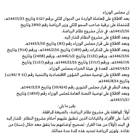
إن مجلس الوزراء
بعد الاطلاع على المعاملة الواردة من الديوان الملكي برقم 6527 وتاريخ 1447/1/23هـ،
المشتملة على برقية صاحب السمو الملكي وزير الرياضة رقم 2890 وتاريخ
1445/1/16هـ، في شأن مشروع نظام الرياضة.
وبعد الاطلاع على مشروع النظام المشار إليه.
وبعد الاطلاع على قرار مجلس الوزراء رقم (83) وتاريخ 1443/1/30هـ.
وبعد الاطلاع على المذكرات رقم (589) وتاريخ 1446/2/16هـ، ورقم (954) وتاريخ
1446/3/16هـ، ورقم (1531) وتاريخ 1446/5/2هـ، ورقم (2408) وتاريخ
1446/7/6هـ، ورقم (3757) وتاريخ 1446/11/16هـ، ورقم (1537) وتاريخ
1447/4/23هـ، المعدة في هيئة الخبراء بمجلس الوزراء.
وبعد الاطلاع على توصية مجلس الشؤون الاقتصادية والتنمية رقم (11-9 /46/ت)
وتاريخ 1446/8/14هـ.
وبعد النظر في قرار مجلس الشورى رقم (39/424) وتاريخ 1447/1/19هـ.
وبعد الاطلاع على توصية اللجنة العامة لمجلس الوزراء رقم (5830) وتاريخ
1447/5/27هـ.
يقرر ما يلي:
أولاً: الموافقة على مشروع نظام الرياضة، بالصيغة المرافقة.
ثانياً: على الأفراد والكيانات الذين تنطبق عليهم أحكام مشروع النظام -المشار إليه
في البند (أولاً) من هذا القرار- تصحيح أوضاعهم بما يتفق معه خلال (سنة) من
نفاذه. ولوزير الرياضة تمديد هذه المدة مدة مماثلة.