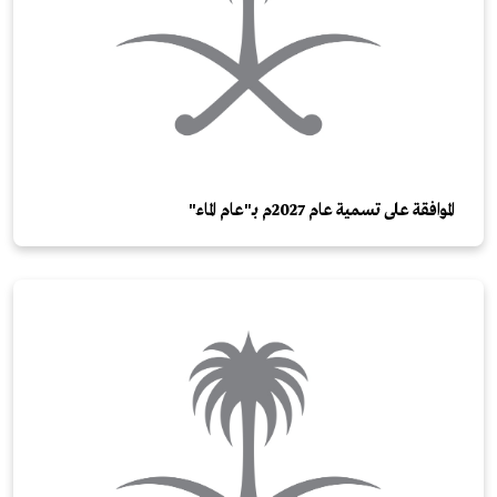
الموافقة على تسمية عام 2027م بـ"عام الماء"