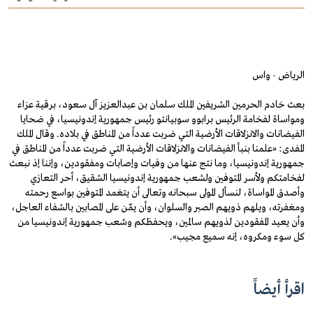
الرياض - واس
بعث خادم الحرمين الشريفين الملك سلمان بن عبدالعزيز آل سعود، برقية عزاء
ومواساة لفخامة الرئيس برابوو سوبيانتو رئيس جمهورية إندونيسيا، في ضحايا
الفيضانات والانزلاقات الأرضية التي ضربت عدداً من المناطق في بلاده. وقال الملك
المفدى: «علمنا بنبأ الفيضانات والانزلاقات الأرضية التي ضربت عدداً من المناطق في
جمهورية إندونيسيا، وما نتج عنها من وفيات وإصابات ومفقودين، وإننا إذ نبعث
لفخامتكم ولأسر المتوفين ولشعب جمهورية إندونيسيا الشقيق، أحر التعازي
وأصدق المواساة، لنسأل المولى سبحانه وتعالى أن يتغمد المتوفين بواسع رحمته
ومغفرته، ويلهم ذويهم الصبر والسلوان، وأن يمّن على المصابين بالشفاء العاجل،
وأن يعيد المفقودين لذويهم سالمين، ويحفظكم وشعب جمهورية إندونيسيا من
كل سوء ومكروه، إنه سميع مجيب».
اقرأ أيضاً