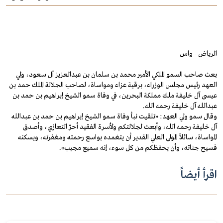
الرياض - واس
بعث صاحب السمو الملكي الأمير محمد بن سلمان بن عبدالعزيز آل سعود، ولي
العهد رئيس مجلس الوزراء، برقية عزاء ومواساة، لصاحب الجلالة الملك حمد بن
عيسى آل خليفة ملك مملكة البحرين، في وفاة سمو الشيخ إبراهيم بن حمد بن
عبدالله آل خليفة رحمه الله.
وقال سمو ولي العهد: «تلقيت نبأ وفاة سمو الشيخ إبراهيم بن حمد بن عبدالله
آل خليفة رحمه الله، وأبعث لجلالتكم ولأسرة الفقيد أحرّ التعازي، وأصدق
المواساة، سائلاً المولى العلي القدير أن يتغمده بواسع رحمته ومغفرته، ويسكنه
فسيح جناته، وأن يحفظكم من كل سوء، إنه سميع مجيب».
اقرأ أيضاً