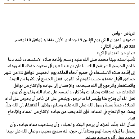
الرياض - واس
صدرعن الديوان الملكي يوم الإثنين 19 جمادى الأولى 1447هـ الموافق 10 نوفمبر
2025م، البيان التالي:
«بيان من الديوان الملكي»
تأسياً بسنة نبينا محمد صلى الله عليه وسلم بإقامة صلاة الاستسقاء، فقد دعا
خادم الحرمين الشريفين الملك سلمان بن عبدالعزيز آل سعود حفظه الله ورعاه،
إلى إقامة صلاة الاستسقاء في جميع أنحاء المملكة يوم الخميس الموافق 22 من شهر
جمادى الأولى 1447هـ حسب تقويم أم القرى، فعلى الجميع أن يكثروا من التوبة
والاستغفار والرجوع إلى الله سبحانه، والإحسان إلى عباده والإكثار من نوافل
الطاعات من صدقات وصلوات وأذكار، والتيسير على عباد الله وتفريج كُربهم،
لعل الله أن يفرّج عنا ويُيسر لنا ما نرجو، وينبغي على كل قادر أن يحرص على أداء
الصلاة، عملاً بسنة رسول الله صلى الله عليه وسلم، وإظهاراً للافتقار إلى الله جلّ
وعلا، مع الإلحاح في الدعاء، فإن الله يحب من عباده الإكثار من الدعاء والإلحاح
فيه.
نسأل الله جلّت قدرته أن يرحم البلاد والعباد، وأن يستجيب دعاء عباده، وأن
يجعل ما يُنزله رحمة لهم ومتاعاً إلى حين، إنه سميع مجيب، وصلى الله على نبينا
محمد وعلى آله وصحبه وسلم.