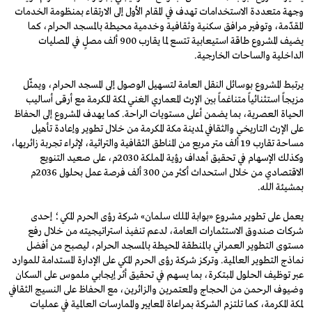
وجهة متعددة الاستخدامات تهدف في المقام الأول إلى الارتقاء بمنظومة الخدمات
المقدّمة، وتوفير مرافق سكنية وثقافية وخدمية محيطة بالمسجد الحرام، كما
يضيف المشروع طاقة استيعابية تتسع لما يقارب 900 ألف مصلٍ في المصليات
الداخلية والساحات الخارجية.
يرتبط المشروع بوسائل النقل العامة لتسهيل الوصول إلى المسجد الحرام، ويمثّل
مزيجاً استثنائياً متناغماً بين الإرث المعماري الغني لمكة المكرمة مع أرقى أساليب
الحياة العصرية، بما يضمن أعلى مستويات الراحة. كما يهدف المشروع إلى الحفاظ
على الإرث التاريخي والثقافي لمدينة مكة المكرمة من خلال تطوير وإعادة تأهيل
مساحة تقارب 19 ألف متر مربع من المناطق الثقافية والتراثية، لإثراء تجربة زائريها،
وكذلك الإسهام في تحقيق أهداف رؤية المملكة 2030م، على صعيد التنويع
الاقتصادي من خلال استحداث أكثر من 300 ألف فرصة عمل بحلول 2036م
بمشيئة الله.
يعمل على تطوير مشروع «بوابة الملك سلمان» شركة رؤى الحرم المكي؛ إحدى
شركات صندوق الاستثمارات العامة، لدعم تنفيذ استراتيجيته من خلال رفع
مستوى التطوير العمراني بالمنطقة المحيطة بالمسجد الحرام، ليصبح من أفضل
نماذج التطوير العالمية. وتركز شركة رؤى الحرم المكي على الإدارة المستدامة للموارد
عبر توظيف الحلول المبتكرة، بما يسهم في تحقيق أثر إيجابي ملموس على السكان
وضيوف الرحمن من الحجاج والمعتمرين والزائرين، مع الحفاظ على النسيج الثقافي
لمكة المكرمة، كما تلتزم الشركة بمراعاة المعايير والممارسات العالمية في عمليات