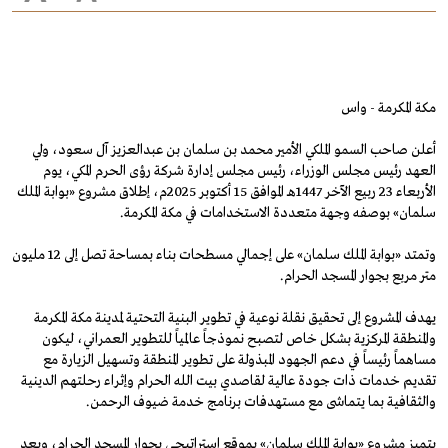
مكة المكرمة - واس
أعلن صاحب السمو الملكي الأمير محمد بن سلمان بن عبدالعزيز آل سعود، ولي
العهد رئيس مجلس الوزراء، رئيس مجلس إدارة شركة رؤى الحرم المكي، يوم
الأربعاء 23 ربيع الآخر 1447هـ الموافق 15 أكتوبر 2025م، إطلاق مشروع «بوابة الملك
سلمان» بوصفه وجهة متعددة الاستخدامات في مكة المكرمة.
وتمتد «بوابة الملك سلمان» على إجمالي مسطحات بناء بمساحة تصل إلى 12 مليون
متر مربع بجوار المسجد الحرام.
يهدف المشروع إلى تحقيق نقلة نوعية في تطوير البنية التحتية لمدينة مكة المكرمة
والمنطقة المركزية بشكل خاص لتصبح نموذجاً عالمياً للتطوير العمراني، ليكون
مساهماً رئيساً في دعم الجهود المبذولة على تطوير المنطقة وتسهيل الزيارة مع
تقديم خدمات ذات جودة عالية لقاصدي بيت الله الحرام وإثراء رحلتهم الدينية
والثقافية بما يتماشى مع مستهدفات برنامج خدمة ضيوف الرحمن.
يتميز مشروع «بوابة الملك سلمان» بموقع استراتيجي بجوار المسجد الحرام، ويعد