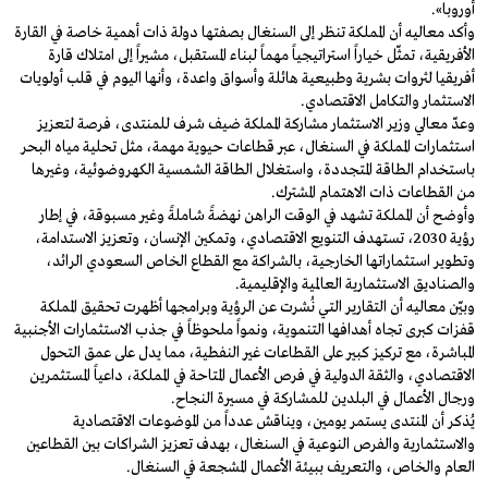
أوروبا».
وأكد معاليه أن المملكة تنظر إلى السنغال بصفتها دولة ذات أهمية خاصة في القارة
الأفريقية، تمثّل خياراً استراتيجياً مهماً لبناء المستقبل، مشيراً إلى امتلاك قارة
أفريقيا لثروات بشرية وطبيعية هائلة وأسواق واعدة، وأنها اليوم في قلب أولويات
الاستثمار والتكامل الاقتصادي.
وعدّ معالي وزير الاستثمار مشاركة المملكة ضيف شرف للمنتدى، فرصة لتعزيز
استثمارات المملكة في السنغال، عبر قطاعات حيوية مهمة، مثل تحلية مياه البحر
باستخدام الطاقة المتجددة، واستغلال الطاقة الشمسية الكهروضوئية، وغيرها
من القطاعات ذات الاهتمام المشترك.
وأوضح أن المملكة تشهد في الوقت الراهن نهضةً شاملةً وغير مسبوقة، في إطار
رؤية 2030، تستهدف التنويع الاقتصادي، وتمكين الإنسان، وتعزيز الاستدامة،
وتطوير استثماراتها الخارجية، بالشراكة مع القطاع الخاص السعودي الرائد،
والصناديق الاستثمارية العالمية والإقليمية.
وبيّن معاليه أن التقارير التي نُشرت عن الرؤية وبرامجها أظهرت تحقيق المملكة
قفزات كبرى تجاه أهدافها التنموية، ونمواً ملحوظاً في جذب الاستثمارات الأجنبية
المباشرة، مع تركيز كبير على القطاعات غير النفطية، مما يدل على عمق التحول
الاقتصادي، والثقة الدولية في فرص الأعمال المتاحة في المملكة، داعياً المستثمرين
ورجال الأعمال في البلدين للمشاركة في مسيرة النجاح.
يُذكر أن المنتدى يستمر يومين، ويناقش عدداً من الموضوعات الاقتصادية
والاستثمارية والفرص النوعية في السنغال، بهدف تعزيز الشراكات بين القطاعين
العام والخاص، والتعريف ببيئة الأعمال المشجعة في السنغال.