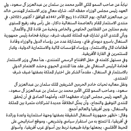
نيابةً عن صاحب السمو الملكي الأمير محمد بن سلمان بن عبدالعزيز آل سعود، ولي
العهد رئيس مجلس الوزراء حفظه الله، شارك معالي وزير الاستثمار المهندس خالد
بن عبدالعزيز الفالح، يوم الثلاثاء 15 ربيع الآخر 1447هـ الموافق 7 أكتوبر 2025م، في
منتدى الاستثمار المقام بالعاصمة السنغالية داكار، على رأس وفد رفيع المستوى
يضم ممثلين من القطاعين الحكومي والخاص ونخبة من قادة المال والأعمال.
ويأتي المنتدى الذي تشارك فيه المملكة كضيف شرف، برعاية فخامة رئيس جمهورية
السنغال باسيرو ديوماي فاي، ومشاركة عدد من رؤساء الدول والوزراء وقادة
قطاعات المال والاستثمار، ورؤساء المؤسسات المالية والاستثمارية الدولية، وكبار
المستثمرين في القارة الأفريقية.
وفي مستهل كلمته في حفل الافتتاح الرسمي للمنتدى، هنأ معالي وزير الاستثمار
فخامة الرئيس السنغالي على عقد هذا المنتدى الحيوي وحشد الاهتمام الدولي
بالاستثمار في السنغال، مقدماً الشكر على اختيار المملكة بصفتها ضيف شرف
للمنتدى.
ونقل معاليه تحيات خادم الحرمين الشريفين الملك سلمان بن عبدالعزيز آل
سعود، وصاحب السمو الملكي الأمير محمد بن سلمان بن عبدالعزيز آل سعود،
ولي العهد رئيس مجلس الوزراء حفظهما الله، وأملهما الصادق في أن يُحقق
المنتدى التوفيق والنجاح، وأن يمثّل انطلاقةً جديدة لشراكات مثمرة بين المملكة
والسنغال، وبين أفريقيا والعالم أجمع.
وقال: «تظهر جمهورية السنغال الشقيقة بصفتها وجهة استثمارية واعدة ورائدة
في أفريقيا، لما تتمتع به من استقرار سياسي وتشريعي، وموقع استراتيجي على
المحيط الأطلسي، يجعلها بوابة طبيعية تربط بين أسواق غرب أفريقيا، وأسواق