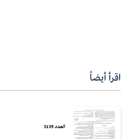
اقرأ أيضاً
العدد 5139