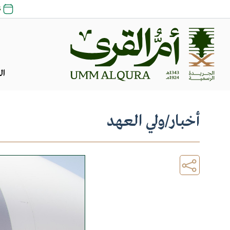
25 ص
ال
أخبار
/
ولي العهد