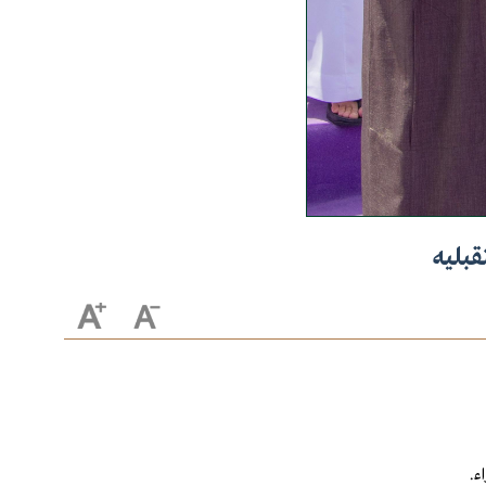
قبليه
ء.