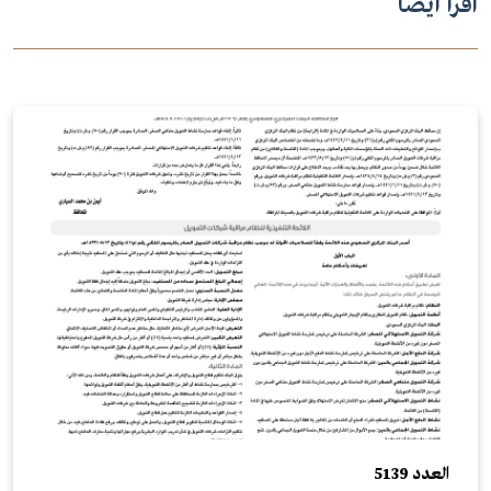
اقرأ أيضاً
العدد 5139