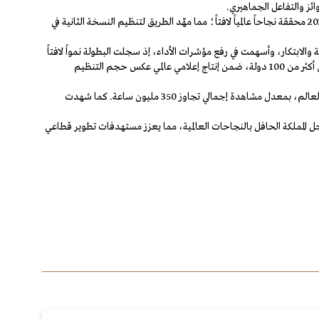
ائز والتفاعل الجماهيري.
وانطلقت بطولة كأس العالم للرياضات الإلكترونية بفكرة سعودية، أعلن عنها سمو ولي العهد حفظه الله، في عام 2023، لتستضيف الرياض نسختها الأولى عام 2024 محققة نجاحاً عالمياً لافتاً؛ مما مهّد الطريق لتنظيم النسخة الثانية في
والابتكار، وأسهمت في رفع مؤشرات الأداء، إذ سجلت البطولة نمواً لافتاً
في مبيعات التذاكر بنسبة 53%، وارتفاعاً في متوسط الطلب على المحتوى بنسبة 40%، مع زيادة المبيعات الدولية بنسبة 64%، إلى جانب بث المنافسات عبر 35 لغة إلى أكثر من 100 دولة، ضمن إنتاج إعلامي عالمي عكس حجم التنظيم
واحتضنت منطقة «بوليفارد رياض سيتي» على مدار أيام البطولة، أكثر من 3 ملايين زائر، فيما تابع المنافسات عبر المنصات الرقمية أكثر من 750 مليون مشاهد حول العالم، بمعدل مشاهدة إجمالي تجاوز 350 مليون ساعة. كما شهدت
بإضافة إنجاز جديد إلى سجل المملكة الحافل بالنجاحات العالمية، مما يعزز مستهدفات تطوير قطاعي