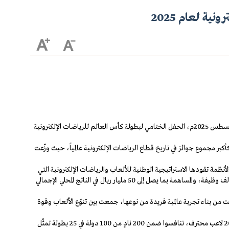
ة لعام 2025
شرّف صاحب السمو الملكي الأمير محمد بن سلمان بن عبدالعزيز آل سعود، ولي العهد رئيس مجلس الوزراء حفظه الله، يوم الأحد 1 ربيع الأول 1447هـ الموافق 24 أغسطس 2025م، الحفل الختامي لبطولة كأس العالم للرياضات الإلكترونية
برصيد 5200 نقطة، ليحصد بذلك الجائزة الكبرى البالغة 7 ملايين دولار من إجمالي جوائز البطولة التي تخطت 70 مليون دولار كأكبر مجموع جوائز في تاريخ قطاع الرياضات الإلكترونية عالمياً، حيث وزّعت
نظمة تقودها الاستراتيجية الوطنية للألعاب والرياضات الإلكترونية التي
أطلقها سموه عام 2022م بهدف بناء قطاع تنافسي عالمي مستدام، وتحقيق مستهدفات رؤية المملكة 2030، حيث تُعد هذه الاستراتيجية ركيزة أساسية لتوفير 39 ألف وظيفة، والمساهمة بما يصل إلى 50 مليار ريال في الناتج المحلي الإجمالي
ت من بناء تجربة عالمية فريدة من نوعها، جمعت بين تنوّع الألعاب وقوة
وشهدت البطولة التي استمرت 7 أسابيع مشاركةً واسعةً من أندية ولاعبين يمثلون مختلف دول العالم، وحضوراً جماهيرياً وإعلامياً غير مسبوق، شارك خلالها 2000 لاعب محترف، تنافسوا ضمن 200 نادٍ من 100 دولة في 25 بطولة تمثّل