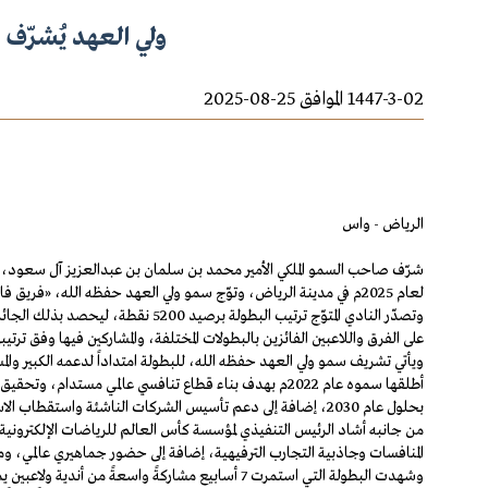
ولي العهد يُشرّف ا
1447-3-02 الموافق 25-08-2025
الرياض - واس
لعام 2025م في مدينة الرياض، وتوّج سمو ولي العهد حفظه الله، «فريق فالكونز» الفائز بكأس العالم للرياضات الإلكترونية.
على الفرق واللاعبين الفائزين بالبطولات المختلفة، والمشاركين فيها وفق ترتيب
ويأتي تشريف سمو ولي العهد حفظه الله، للبطولة امتداداً لدعمه الكبير والم
بحلول عام 2030، إضافة إلى دعم تأسيس الشركات الناشئة واستقطاب الاستثمارات العالمية في مجال الألعاب والرياضات الإلكترونية.
من جانبه أشاد الرئيس التنفيذي لمؤسسة كأس العالم للرياضات الإلكترونية ر
المنافسات وجاذبية التجارب الترفيهية، إضافة إلى حضور جماهيري عالمي، ومت