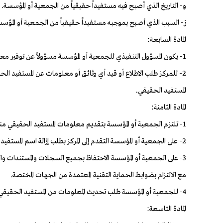
و- التاريخ الذي أصبح فيه مستفيداً حقيقياً من الجمعية أو المؤسسة.
ز- السبب الذي أصبح بموجبه مستفيداً حقيقياً من الجمعية أو المؤسس
المادة السابعة:
1- يكون المسؤول التنفيذي للجمعية أو المؤسسة مسؤولاً عن توفير معلومات كافية ودقيقة ومحدثة عن المستفيد الحقيقي، وعليه اتخاذ كافة الإجراءات والتدابير اللازمة للتحقق من ذلك قبل تسليمها للمركز.
2- للمركز طلب الاطلاع أو قيد أي وثائق أو معلومات عن المستفيد ا
المستفيد الحقيقي.
المادة الثامنة:
1- تلتزم الجمعية أو المؤسسة بتقديم معلومات المستفيد الحقيقي منها إلى المركز من خلال نموذج الإفصاح.
2- على الجمعية أو المؤسسة التقدم إلى المركز بطلب إزالة اسم المستفيد الحقيقي الذي زالت عنه تلك الصفة متضمناً أسباب الطلب، وذلك خلال (عشرة) أيام من تاريخ زوال صفة المستفيد الحقيقي عنه.
3- على الجمعية أو المؤسسة الاحتفاظ بجميع السجلات والمستندات وال
مع الالتزام بضوابط الحماية التقنية المعتمدة من الجهات المختصة.
4- للجمعية أو المؤسسة طلب تحديث المعلومات من المستفيد الحقيقي عند الاقتضاء، وعليه توفيرها للجمعية أو المؤسسة خلال (خمسة) أيام من تاريخ الطلب.
المادة التاسعة: