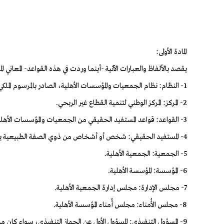
المادة الأولى:
يقصد بالألفاظ والعبارات الآتية -أينما وردت في هذه القواعد- المعاني الم
1- النظام: نظام الجمعيات والمؤسسات الأهلية، الصادر بالمرسوم الملكي رقم (م/8) بتاريخ 19 /2/ 1437هـ.
2- المركز: المركز الوطني لتنمية القطاع غير الربحي.
3- القواعد: قواعد المستفيد الحقيقي من الجمعيات والمؤسسات الأهلية.
4- المستفيد الحقيقي: شخص أو أشخاص من ذوي الصفة الطبيعية يمتلكون أو يمارسون سيطرة فعلية نهائية مباشرة أو غير مباشرة على الجمعية أو المؤسسة الأهلية.
5- الجمعية: الجمعية الأهلية.
6- المؤسسة: المؤسسة الأهلية.
7- مجلس الإدارة: مجلس إدارة الجمعية الأهلية.
8- مجلس الأُمناء: مجلس أُمناء المؤسسة الأهلية.
9- المسؤول التنفيذي: المسؤول الأول عن الجهاز التنفيذي، سواء كان مديراً تنفيذياً، أم مديراً عاماً، أو أميناً عاماً أو غير ذلك.