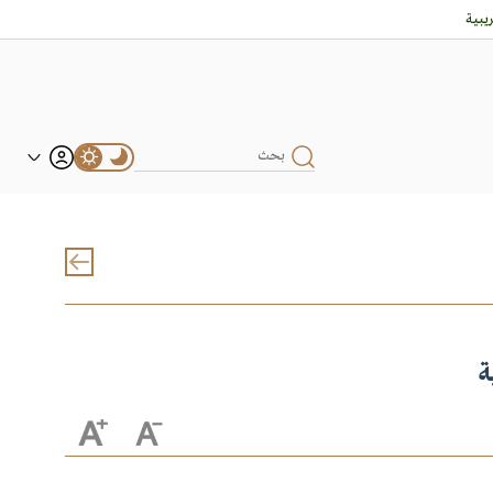
بية
ة