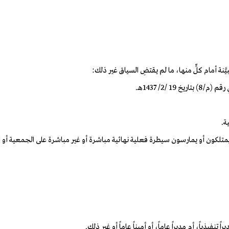
بيَّنة أمام كلٍّ منها، ما لم يقتضِ السياق غير ذلك: