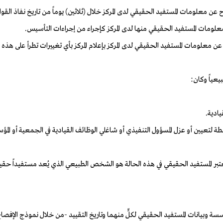
عياً وكان:
يندرج تحت الفقرتين (1) أو (2)، ويمتلك السلطة لتعيين أو عزل المسؤول التنفيذي أو شاغلي الوظائف القيادي
ُعتبر المستفيد الحقيقي في هذه الحالة هو الشخص الطبيعي الذي يُعد مستفيداً حقي
ؤسسة وبيانات المستفيد الحقيقي لكلٍّ منهما وتاريخ التقييد -من خلال نموذج الإف