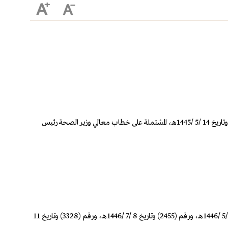
بعد الاطلاع في جلسته المنعقدة برئاسة خادم الحرمين الشريفين الملك سلمان بن عبدالعزيز آل سعود، على المعاملة الواردة من الديوان الملكي برقم 36215 وتاريخ 14 /5 /1445هـ، المشتملة على خطاب معالي وزير الصحة رئيس
وبعد الاطلاع على المذكرات رقم (3733) وتاريخ 2 /12 /1444هـ، ورقم (357) وتاريخ 1 /2 /1445هـ، ورقم (842) وتاريخ 8 /3 /1446هـ، ورقم (1706) وتاريخ 16 /5 /1446هـ، ورقم (2455) وتاريخ 8 /7 /1446هـ، ورقم (3328) وتاريخ 11