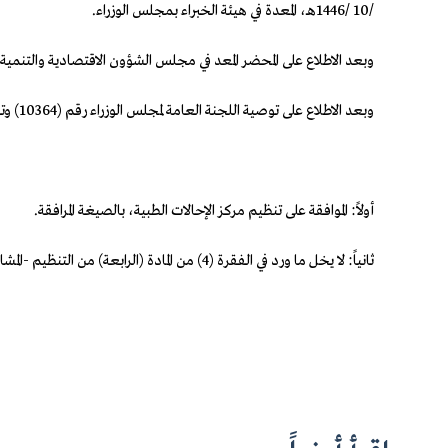
/10 /1446هـ، المعدة في هيئة الخبراء بمجلس الوزراء.
وبعد الاطلاع على المحضر المعد في مجلس الشؤون الاقتصادية والتنمية رقم (46 /1131/م) وتاريخ 23 /7 
وبعد الاطلاع على توصية اللجنة العامة لمجلس الوزراء رقم (10364) وتاريخ 24 /10 /1446هـ.
أولاً: الموافقة على تنظيم مركز الإحالات الطبية، بالصيغة المرافقة.
ثانياً: لا يخل ما ورد في الفقرة (4) من المادة (الرابعة) من التنظيم -المشار إليه في البند (أولاً) من هذا القرار- بالاستثناء الوارد في الفقرة (2) من الأمر السامي رقم (28464) وتاريخ 5 /5 /1443هـ.