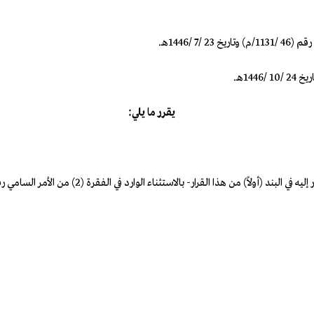
/1446هـ.
يقرر ما يلي: