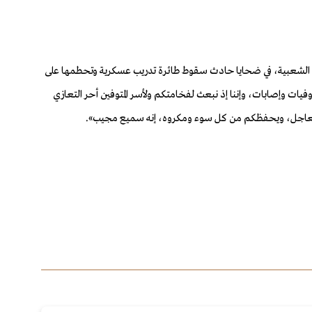
 الشعبية، في ضحايا حادث سقوط طائرة تدريب عسكرية وتحطمها على
ات وإصابات، وإننا إذ نبعث لفخامتكم ولأسر المتوفين أحر التعازي
فاء العاجل، ويحفظكم من كل سوء ومكروه، إنه سميع مجيب».