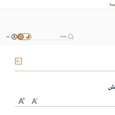
بية
يش