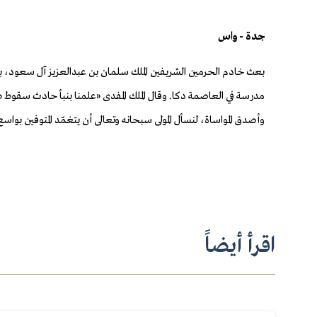
جدة - واس
بعث خادم الحرمين الشريفين الملك سلما
ن بن عبدالعزيز آل سعود، 
مدرسة في العاصمة دكا. وقال الملك المفدى «علمنا بنبأ حادث سقوط 
وأصدق المواساة، لنسأل المولى سبحانه وتعالى أن يتغمّد المتوفين 
اقرأ أيضاً