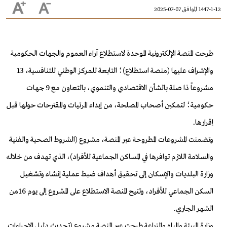
1447-1-12 الموافق 07-07-2025
طرحت المنصة الإلكترونية الموحدة لاستطلاع آراء العموم والجهات الحكومية
والإشراف عليها (منصة استطلاع)؛ التابعة للمركز الوطني للتنافسية، 13
مشروعاً ذا صلة بالشأن الاقتصادي والتنموي، بالتعاون مع 9 جهات
حكومية؛ لتمكين أصحاب المصلحة، من إبداء المرئيات والمقترحات حولها قبل
إقرارها.
وتضمنت المشروعات المطروحة عبر المنصة، مشروع (الشروط الصحية والفنية
والسلامة اللازم توافرها في المساكن الجماعية للأفراد)، الذي تهدف من خلاله
وزارة البلديات والإسكان إلى تحقيق أهداف ضبط عملية إنشاء وتشغيل
السكن الجماعي للأفراد، وتتيح المنصة الاستطلاع على المشروع إلى يوم 16من
الشهر الجاري.
وزارة البيئة والمياه والزراعة طرحت عبر المنصة مشروع (تحديث دليل الإجراءات